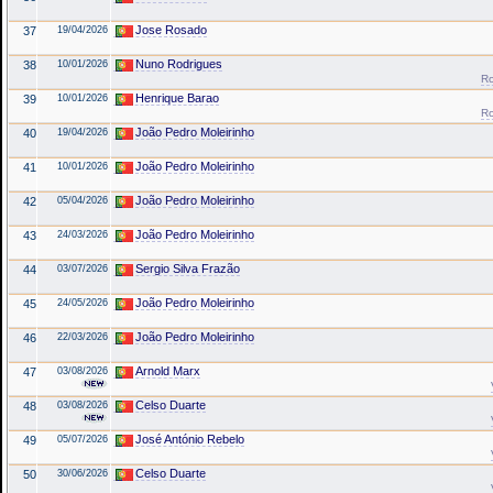
Jose Rosado
37
19/04/2026
Nuno Rodrigues
38
10/01/2026
Ro
Henrique Barao
39
10/01/2026
Ro
João Pedro Moleirinho
40
19/04/2026
João Pedro Moleirinho
41
10/01/2026
João Pedro Moleirinho
42
05/04/2026
João Pedro Moleirinho
43
24/03/2026
Sergio Silva Frazão
44
03/07/2026
João Pedro Moleirinho
45
24/05/2026
João Pedro Moleirinho
46
22/03/2026
Arnold Marx
47
03/08/2026
Celso Duarte
48
03/08/2026
José António Rebelo
49
05/07/2026
Celso Duarte
50
30/06/2026