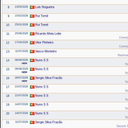
Luis Nogueira
8
13/05/2026
Rui Tomé
9
15/02/2026
Rui Tomé
10
25/01/2026
Ricardo Mota Leite
11
25/06/2026
Castej
Vitor Pinheiro
12
17/04/2026
Castej
Vasco Monteiro
13
11/07/2026
Madeira
Nuno S S
14
08/08/2026
N
Nuno S S
15
08/08/2026
N
Sergio Silva Frazão
16
29/07/2026
N
Nuno S S
17
21/07/2026
N
Nuno S S
18
21/07/2026
N
Nuno S S
19
14/07/2026
N
Nuno S S
20
14/07/2026
N
Sergio Silva Frazão
21
11/07/2026
Nazaré P