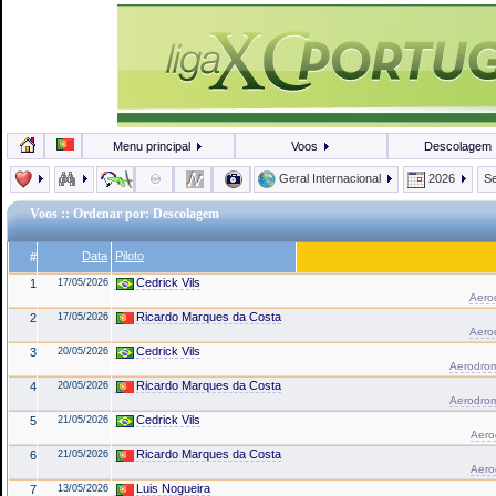
Menu principal
Voos
Descolagem
Geral Internacional
2026
Se
Voos
:: Ordenar por: Descolagem
Data
Piloto
#
Cedrick Vils
1
17/05/2026
Aerod
Ricardo Marques da Costa
2
17/05/2026
Aerod
Cedrick Vils
3
20/05/2026
Aerodrom
Ricardo Marques da Costa
4
20/05/2026
Aerodrom
Cedrick Vils
5
21/05/2026
Aerod
Ricardo Marques da Costa
6
21/05/2026
Aerod
Luis Nogueira
7
13/05/2026