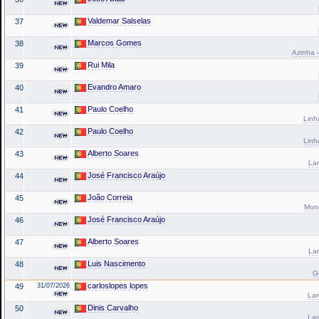
Valdemar Salselas
37
Marcos Gomes
38
Azinha -
Rui Mila
39
Evandro Amaro
40
Paulo Coelho
41
Linh
Paulo Coelho
42
Linh
Alberto Soares
43
Lar
José Francisco Araújo
44
João Correia
45
Mond
José Francisco Araújo
46
Alberto Soares
47
Lar
Luis Nascimento
48
G
carloslopes lopes
49
31/07/2026
La
Dinis Carvalho
50
La