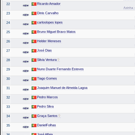
Ricardo Amador
22
Azinha -
Dinis Carvalho
23
carloslopes lopes
24
Bruno Miguel Bravo Matos
25
Helder Meneses
26
José Dias
27
Silvia Ventura
28
Nuno Duarte Fernando Esteves
29
Tiago Gomes
30
Joaquim Manuel de Almeida Lagoa
31
Pedro Marcos
32
Pedro Silva
33
Graça Santos
34
DanielFolhas
35
José Alfaia
36