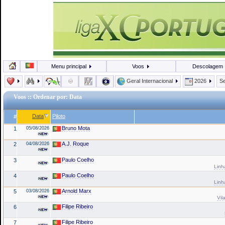
Menu principal
Voos
Descolagem
Geral Internacional
2026
Se
Voos
:: Ordenar por: Data
Data
Piloto
#
Bruno Mota
1
05/08/2026
A.J. Roque
2
04/08/2026
Paulo Coelho
3
Linh
Paulo Coelho
4
Linh
Arnold Marx
5
03/08/2026
Vil
Filipe Ribeiro
6
Filipe Ribeiro
7