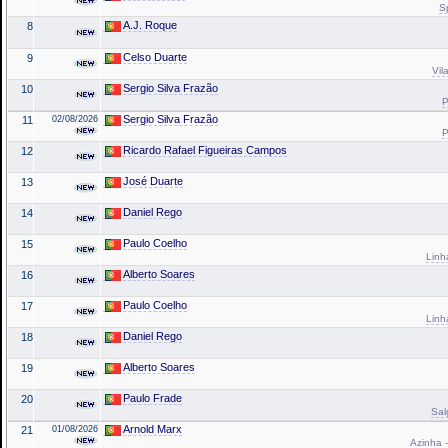
S
A.J. Roque
8
Celso Duarte
9
Vil
Sergio Silva Frazão
10
P
Sergio Silva Frazão
11
02/08/2026
P
Ricardo Rafael Figueiras Campos
12
José Duarte
13
Daniel Rego
14
Paulo Coelho
15
Linh
Alberto Soares
16
Paulo Coelho
17
Linh
Daniel Rego
18
Alberto Soares
19
Paulo Frade
20
Sal
Arnold Marx
21
01/08/2026
Azinha -