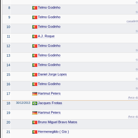
c
Telmo Godinho
8
c
Telmo Godinho
9
casalin
Telmo Godinho
10
c
A.J. Roque
11
Telmo Godinho
12
c
Telmo Godinho
13
c
Telmo Godinho
14
c
Daniel Jorge Lopes
15
c
Telmo Godinho
16
c
Hartmut Peters
17
Arco da
Jacques Freitas
18
30/12/2013
Hartmut Peters
19
Arco da
Bruno Miguel Bravo Matos
20
Hermenegildo ( Gio )
21