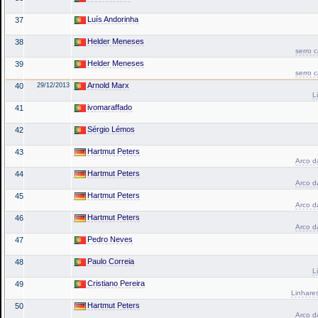
Luís Andorinha
37
Helder Meneses
38
serro 
Helder Meneses
39
serro 
Arnold Marx
40
29/12/2013
L
ivomaraffado
41
Sérgio Lémos
42
Hartmut Peters
43
Arco da
Hartmut Peters
44
Arco da
Hartmut Peters
45
Arco da
Hartmut Peters
46
Arco da
Pedro Neves
47
Paulo Correia
48
L
Cristiano Pereira
49
Linhares
Hartmut Peters
50
Arco da