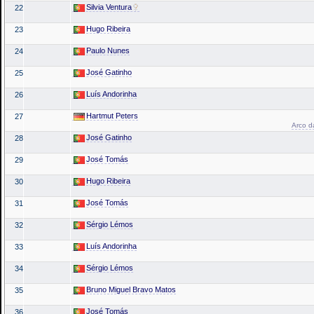
Silvia Ventura
22
Hugo Ribeira
23
Paulo Nunes
24
José Gatinho
25
Luís Andorinha
26
Hartmut Peters
27
Arco da
José Gatinho
28
José Tomás
29
Hugo Ribeira
30
José Tomás
31
Sérgio Lémos
32
Luís Andorinha
33
Sérgio Lémos
34
Bruno Miguel Bravo Matos
35
José Tomás
36