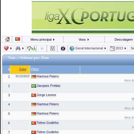
Menu principal
Voos
Descolagem
Geral Internacional
2013
Se
Voos
:: Ordenar por: Data
Data
Piloto
#
Hartmut Peters
1
31/12/2013
Arco da
Jacques Freitas
2
Jorge Leonor
3
M
Hartmut Peters
4
Arco da
Hartmut Peters
5
Arco da
Telmo Godinho
6
c
Telmo Godinho
7