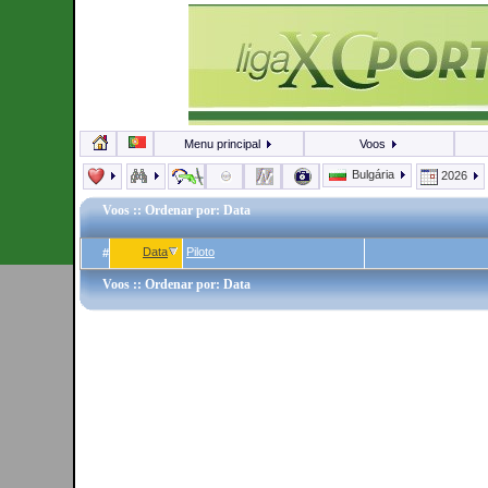
Menu principal
Voos
Bulgária
2026
Voos
:: Ordenar por: Data
Data
Piloto
#
Voos
:: Ordenar por: Data