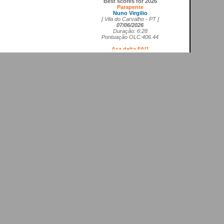
Parapente
Nuno Virgilio
[ Vila do Carvalho - PT ]
07/06/2026
Duração: 6:28
Pontuação OLC:406.44
Asa delta FAI1
Cedrick Vils
[ Aerodromo de La Perdiz - ES ]
20/05/2026
Duração: 4:11
Pontuação OLC:207.27
Asa rígida FAI5
Ricardo Marques da Costa
[ Aerodromo de Lillo - ES ]
21/05/2026
Duração: 3:50
Pontuação OLC:217.19
Planador
Rui Tomé
[ LGC - GB ]
26/04/2026
Duração: 0:26
Pontuação OLC:0.51
Paramotor
Ricardo Rafael Figueiras Campos
[ Povoa de Varzim - PT ]
21/02/2026
Duração: 3:45
Pontuação OLC:275.25
VOOS RECENTES