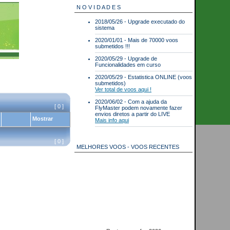
N O V I D A D E S
2018/05/26 - Upgrade executado do
sistema
2020/01/01 - Mais de 70000 voos
submetidos !!!
2020/05/29 - Upgrade de
Funcionalidades em curso
2020/05/29 - Estatistica ONLINE (voos
submetidos)
Ver total de voos aqui !
2020/06/02 - Com a ajuda da
[ 0 ]
FlyMaster podem novamente fazer
envios diretos a partir do LIVE
Mostrar
Mais info aqui
[ 0 ]
MELHORES VOOS - VOOS RECENTES
Best scores for 2026