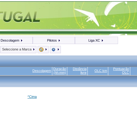
Descolagem
Pilotos
Liga XC
Seleccione a Marca
Duração
Distância
Pontuação
Descolagem
OLC km
(hh:mm)
livre
OLC
^Cima