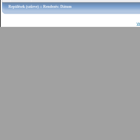
Repülések (szűrve)
:: Rendezés: Dátum
Vi