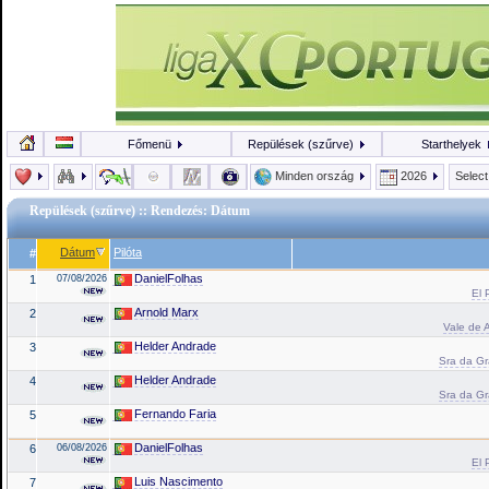
Főmenü
Repülések (szűrve)
Starthelyek
Minden ország
2026
Selec
Repülések (szűrve)
:: Rendezés: Dátum
Dátum
Pilóta
#
DanielFolhas
1
07/08/2026
El 
Arnold Marx
2
Vale de A
Helder Andrade
3
Sra da Gr
Helder Andrade
4
Sra da Gr
Fernando Faria
5
DanielFolhas
6
06/08/2026
El 
Luis Nascimento
7