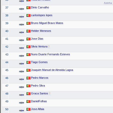
Azinha 
Dinis Carvalho
37
carloslopes lopes
38
Bruno Miguel Bravo Matos
39
Helder Meneses
40
Jose Dias
41
Silvia Ventura
42
Nuno Duarte Fernando Esteves
43
Tiago Gomes
44
Joaquim Manuel de Almeida Lagoa
45
Pedro Marcos
46
Pedro Silva
47
Graca Santos
48
DanielFolhas
49
Jose Alfaia
50