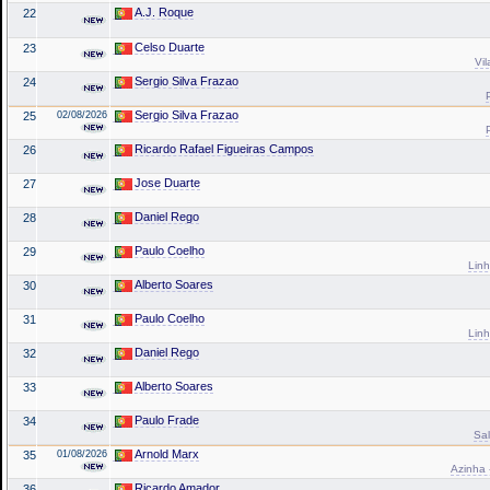
A.J. Roque
22
Celso Duarte
23
Vil
Sergio Silva Frazao
24
Sergio Silva Frazao
25
02/08/2026
Ricardo Rafael Figueiras Campos
26
Jose Duarte
27
Daniel Rego
28
Paulo Coelho
29
Linh
Alberto Soares
30
Paulo Coelho
31
Linh
Daniel Rego
32
Alberto Soares
33
Paulo Frade
34
Sal
Arnold Marx
35
01/08/2026
Azinha 
Ricardo Amador
36