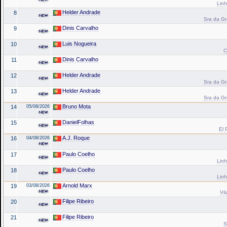
Linh
Helder Andrade
8
Sra da Gr
Dinis Carvalho
9
Luis Nogueira
10
C
Dinis Carvalho
11
Helder Andrade
12
Sra da Gr
Helder Andrade
13
Sra da Gr
Bruno Mota
14
05/08/2026
DanielFolhas
15
El 
A.J. Roque
16
04/08/2026
Paulo Coelho
17
Linh
Paulo Coelho
18
Linh
Arnold Marx
19
03/08/2026
Vil
Filipe Ribeiro
20
Filipe Ribeiro
21
S