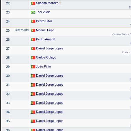
Susana Moreira
22
M
Toni VIlela
23
Pedro Silva
24
Manuel Filipe
25
30/12/2019
Paramotores Sa
Pedro Amaral
26
Daniel Jorge Lopes
27
Praia d
Carlos Colaço
28
João Pinto
29
Daniel Jorge Lopes
30
Daniel Jorge Lopes
31
Daniel Jorge Lopes
32
Daniel Jorge Lopes
33
Daniel Jorge Lopes
34
Daniel Jorge Lopes
35
Daniel Jorge Lopes
36