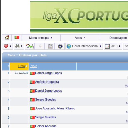
Menu principal
Voos
Descolagem
Geral Internacional
2019
Se
Voos
:: Ordenar por: Data
Data
Piloto
#
Daniel Jorge Lopes
1
31/12/2019
António Nogueira
2
Ma
Daniel Jorge Lopes
3
Sergio Guedes
4
M
Jose Agostinho Alves Ribeiro
5
M
Sergio Guedes
6
M
Helder Andrade
7