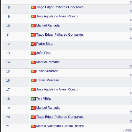
M
Tiago Edgar Palhares Gonçalves
8
M
Jose Agostinho Alves Ribeiro
9
M
Manuel Ramada
10
M
Tiago Edgar Palhares Gonçalves
11
M
Pedro Silva
12
João Pinto
13
Manuel Ramada
14
M
Helder Andrade
15
M
Carlos Monteiro
16
Jose Agostinho Alves Ribeiro
17
M
Toni VIlela
18
Manuel Ramada
19
M
Tiago Edgar Palhares Gonçalves
20
M
Marcio Alexandre Garrido Ribeiro
21
Aeropo