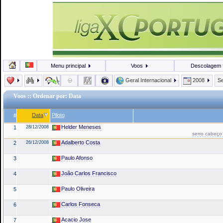
Menu principal
Voos
Descolagem
Geral Internacional
2008
Se
Voos
:: Ordenar por: Data
Data
Piloto
#
Helder Meneses
1
28/12/2008
serro cabeço 
Adalberto Costa
2
26/12/2008
Paulo Afonso
3
João Carlos Francisco
4
Paulo Oliveira
5
Carlos Fonseca
6
Acacio Jose
7