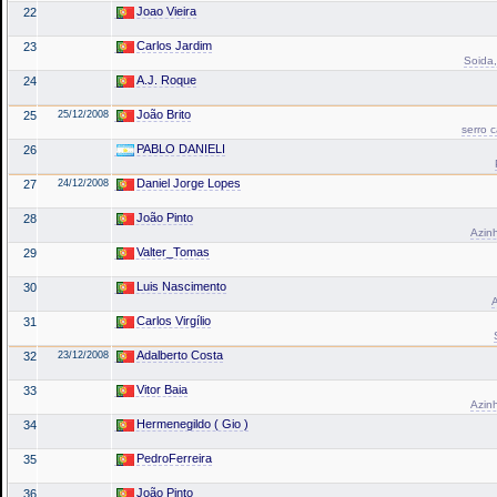
Joao Vieira
22
Carlos Jardim
23
Soida,
A.J. Roque
24
João Brito
25
25/12/2008
serro 
PABLO DANIELI
26
Daniel Jorge Lopes
27
24/12/2008
João Pinto
28
Azinh
Valter_Tomas
29
Luis Nascimento
30
A
Carlos Virgílio
31
Adalberto Costa
32
23/12/2008
Vitor Baia
33
Azinh
Hermenegildo ( Gio )
34
PedroFerreira
35
João Pinto
36