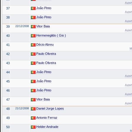
Azinh
João Pinto
37
Azinh
João Pinto
38
Azinh
Vitor Baia
39
22/12/2008
Azinh
Hermenegildo ( Gio )
40
Décio Abreu
41
M
Paulo Oliveira
42
Paulo Oliveira
43
João Pinto
44
Azinh
João Pinto
45
Azinh
João Pinto
46
Azinh
Vitor Baia
47
Azinh
Daniel Jorge Lopes
48
21/12/2008
Antonio Ferraz
49
Helder Andrade
50
M