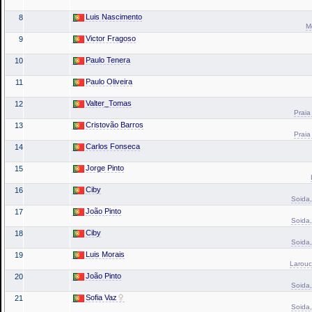
Luis Nascimento
8
M
Victor Fragoso
9
Paulo Tenera
10
Paulo Oliveira
11
Valter_Tomas
12
Praia
Cristovão Barros
13
Praia
Carlos Fonseca
14
Jorge Pinto
15
Ciby
16
Soida,
João Pinto
17
Soida,
Ciby
18
Soida,
Luis Morais
19
Larouc
João Pinto
20
Soida,
Sofia Vaz
21
Soida,