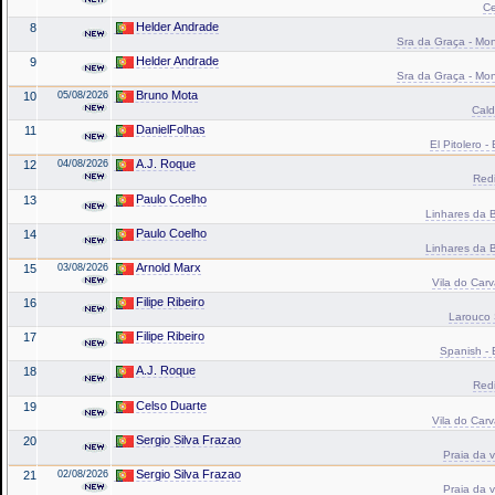
Ce
Helder Andrade
8
Sra da Graça - Mond
Helder Andrade
9
Sra da Graça - Mond
Bruno Mota
10
05/08/2026
Cald
DanielFolhas
11
El Pitolero -
A.J. Roque
12
04/08/2026
Red
Paulo Coelho
13
Linhares da B
Paulo Coelho
14
Linhares da B
Arnold Marx
15
03/08/2026
Vila do Carv
Filipe Ribeiro
16
Larouco 
Filipe Ribeiro
17
Spanish - 
A.J. Roque
18
Red
Celso Duarte
19
Vila do Carv
Sergio Silva Frazao
20
Praia da v
Sergio Silva Frazao
21
02/08/2026
Praia da v