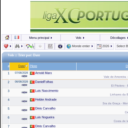
Menu principal
Vols
Décollages
Monde entier
2026
Select 
Vols
:: Trier par: Date
Date
Pilote
D
#
Arnold Marx
1
07/08/2026
Vale de Amoreira -
DanielFolhas
2
06/08/2026
El Pitolero -
Luis Nascimento
3
Linhares da B
Helder Andrade
4
Sra da Graça - Mond
Dinis Carvalho
5
Ce
Luis Nogueira
6
Costa de l
Dinis Carvalho
7