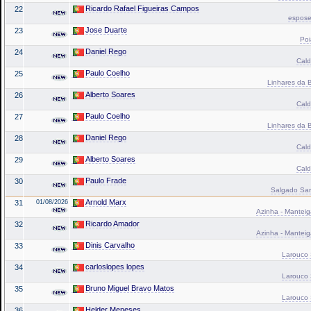
Ricardo Rafael Figueiras Campos
22
espose
Jose Duarte
23
Poi
Daniel Rego
24
Cald
Paulo Coelho
25
Linhares da B
Alberto Soares
26
Cald
Paulo Coelho
27
Linhares da B
Daniel Rego
28
Cald
Alberto Soares
29
Cald
Paulo Frade
30
Salgado Sar
Arnold Marx
31
01/08/2026
Azinha - Manteiga
Ricardo Amador
32
Azinha - Manteiga
Dinis Carvalho
33
Larouco 
carloslopes lopes
34
Larouco 
Bruno Miguel Bravo Matos
35
Larouco 
Helder Meneses
36