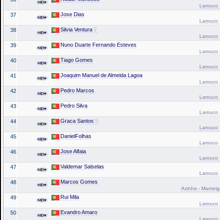
Larouco 
Jose Dias
37
Larouco 
Silvia Ventura
38
Larouco 
Nuno Duarte Fernando Esteves
39
Larouco 
Tiago Gomes
40
Larouco 
Joaquim Manuel de Almeida Lagoa
41
Larouco 
Pedro Marcos
42
Larouco 
Pedro Silva
43
Larouco 
Graca Santos
44
Larouco 
DanielFolhas
45
Larouco 
Jose Alfaia
46
Larouco 
Valdemar Salselas
47
Larouco 
Marcos Gomes
48
Azinha - Manteiga
Rui Mila
49
Larouco 
Evandro Amaro
50
Larouco 