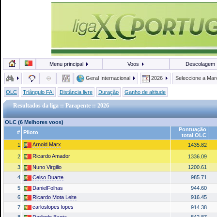
Menu principal
Voos
Descolagem
Geral Internacional
2026
Seleccione a Ma
OLC
Triângulo FAI
Distância livre
Duração
Ganho de altitude
Resultados da liga :: Parapente :: 2026
OLC (6 Melhores voos)
Pontuação
#
Piloto
total OLC
Arnold Marx
1
1435.82
Ricardo Amador
2
1336.09
3
Nuno Virgilio
1200.61
4
Celso Duarte
985.71
5
DanielFolhas
944.60
6
Ricardo Mota Leite
916.45
carloslopes lopes
7
914.38
8
Darlindo Baeta
842.87