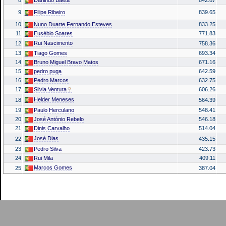
9
Filipe Ribeiro
839.65
10
Nuno Duarte Fernando Esteves
833.25
11
Eusébio Soares
771.83
Rui Nascimento
12
758.36
13
Tiago Gomes
693.34
14
Bruno Miguel Bravo Matos
671.16
15
pedro puga
642.59
16
Pedro Marcos
632.75
17
Silvia Ventura
606.26
Helder Meneses
18
564.39
19
Paulo Herculano
548.41
20
José António Rebelo
546.18
21
Dinis Carvalho
514.04
José Dias
22
435.15
23
Pedro Silva
423.73
24
Rui Mila
409.11
Marcos Gomes
25
387.04