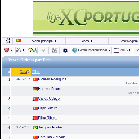
Menu principal
Voos
Descolagem
Geral Internacional
2015
Se
Voos
:: Ordenar por: Data
Data
Piloto
#
Ricardo Rodrigues
1
31/12/2015
Aeródrom
Hartmut Peters
2
Madeira
Carlos Colaço
3
Filipe Ribeiro
4
Filipe Ribeiro
5
Jacques Freitas
6
30/12/2015
Hercules Gouveia
7