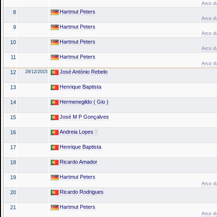
Arco da
Hartmut Peters
8
Arco da
Hartmut Peters
9
Arco da
Hartmut Peters
10
Arco da
Hartmut Peters
11
Arco da
José António Rebelo
12
29/12/2015
Henrique Baptista
13
Hermenegildo ( Gio )
14
José M P Gonçalves
15
Andreia Lopes
16
Henrique Baptista
17
Ricardo Amador
18
Hartmut Peters
19
Arco da
Ricardo Rodrigues
20
Hartmut Peters
21
Arco da