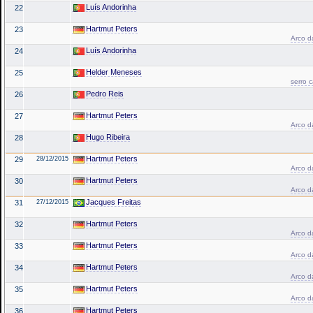
Luís Andorinha
22
Hartmut Peters
23
Arco da
Luís Andorinha
24
Helder Meneses
25
serro 
Pedro Reis
26
Hartmut Peters
27
Arco da
Hugo Ribeira
28
Hartmut Peters
29
28/12/2015
Arco da
Hartmut Peters
30
Arco da
Jacques Freitas
31
27/12/2015
Hartmut Peters
32
Arco da
Hartmut Peters
33
Arco da
Hartmut Peters
34
Arco da
Hartmut Peters
35
Arco da
Hartmut Peters
36