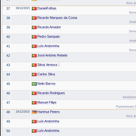
Arco da
DanielFolhas
37
26/12/2015
Serra
Ricardo Marques da Costa
38
Arrab
Ricardo Amador
39
Serra
Pedro Sampaio
40
Arrab
Luís Andorinha
41
Serra
José António Rebelo
42
Silvia Ventura
43
Carlos Silva
44
Nelio Barros
45
Ricardo Rodrigues
46
Aeródrom
Manuel Filipe
47
Paramotores Sa
Hartmut Peters
48
24/12/2015
Arco da
Luís Andorinha
49
Luís Andorinha
50