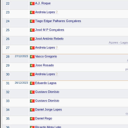
A.J. Roque
22
Andreia Lopes
23
Tiago Edgar Palhares Gonçalves
24
José M P Gonçalves
25
José António Rebelo
26
Açores - Lagoa
Andreia Lopes
27
Vasco Gregorio
28
27/12/2023
Jose Rosado
29
p
Andreia Lopes
30
Eduardo Lagoa
31
26/12/2023
Gustavo Dionísio
32
Gustavo Dionísio
33
Daniel Jorge Lopes
34
c
Daniel Rego
35
Ricardo Mota Leite
36