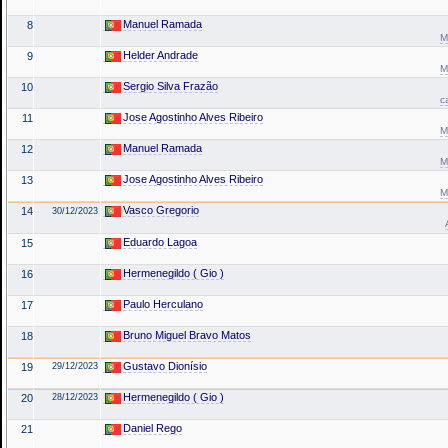
Manuel Ramada
8
M
Helder Andrade
9
M
Sergio Silva Frazão
10
c
Jose Agostinho Alves Ribeiro
11
M
Manuel Ramada
12
M
Jose Agostinho Alves Ribeiro
13
M
Vasco Gregorio
14
30/12/2023
Eduardo Lagoa
15
Hermenegildo ( Gio )
16
Paulo Herculano
17
Bruno Miguel Bravo Matos
18
Gustavo Dionísio
19
29/12/2023
Hermenegildo ( Gio )
20
28/12/2023
Daniel Rego
21