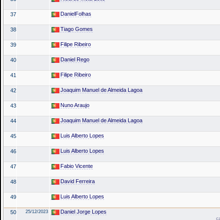
DanielFolhas
37
Tiago Gomes
38
Filipe Ribeiro
39
Daniel Rego
40
Filipe Ribeiro
41
Joaquim Manuel de Almeida Lagoa
42
Nuno Araujo
43
Joaquim Manuel de Almeida Lagoa
44
Luis Alberto Lopes
45
Luis Alberto Lopes
46
Fabio Vicente
47
David Ferreira
48
Luis Alberto Lopes
49
Daniel Jorge Lopes
50
25/12/2023
c