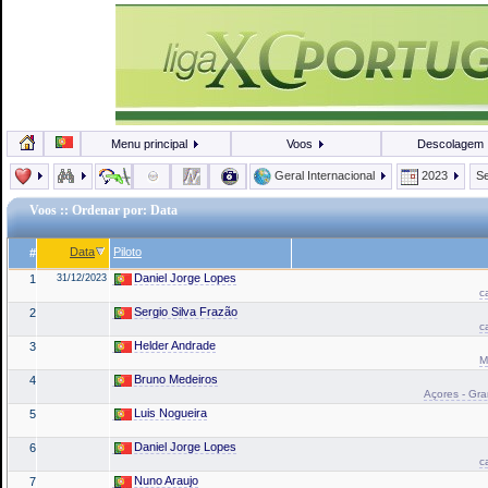
Menu principal
Voos
Descolagem
Geral Internacional
2023
Se
Voos
:: Ordenar por: Data
Data
Piloto
#
Daniel Jorge Lopes
1
31/12/2023
c
Sergio Silva Frazão
2
c
Helder Andrade
3
M
Bruno Medeiros
4
Açores - Gram
Luis Nogueira
5
Daniel Jorge Lopes
6
c
Nuno Araujo
7