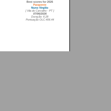
Best scores for 2026
Parapente
Nuno Virgilio
[ Vila do Carvalho - PT ]
07/06/2026
Duração: 6:28
Pontuação OLC:406.44
Asa delta FAI1
Cedrick Vils
[ Aerodromo de La Perdiz - ES ]
20/05/2026
Duração: 4:11
Pontuação OLC:207.27
Asa rígida FAI5
Ricardo Marques da Costa
[ Aerodromo de Lillo - ES ]
21/05/2026
Duração: 3:50
Pontuação OLC:217.19
Planador
Rui Tomé
[ LGC - GB ]
26/04/2026
Duração: 0:26
Pontuação OLC:0.51
Paramotor
Ricardo Rafael Figueiras Campos
[ Povoa de Varzim - PT ]
21/02/2026
Duração: 3:45
Pontuação OLC:275.25