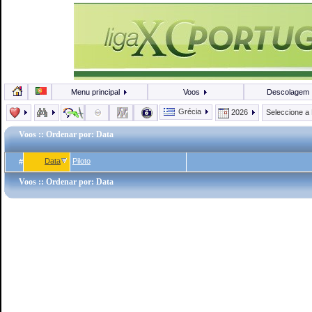
Menu principal
Voos
Descolagem
Grécia
2026
Seleccione a
Voos
:: Ordenar por: Data
Data
Piloto
#
Voos
:: Ordenar por: Data