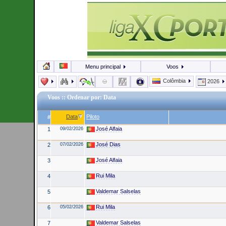
Menu principal
Voos
Colômbia
2026
Voos
:: Ordenar por: Data
Data
Piloto
#
José Alfaia
1
09/02/2026
José Dias
2
07/02/2026
José Alfaia
3
Rui Mila
4
Valdemar Salselas
5
Rui Mila
6
05/02/2026
Valdemar Salselas
7