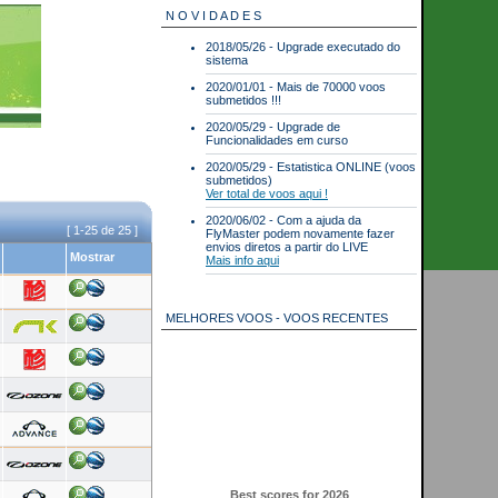
N O V I D A D E S
2018/05/26 - Upgrade executado do
sistema
2020/01/01 - Mais de 70000 voos
submetidos !!!
2020/05/29 - Upgrade de
Funcionalidades em curso
2020/05/29 - Estatistica ONLINE (voos
submetidos)
Ver total de voos aqui !
2020/06/02 - Com a ajuda da
[ 1-25 de 25 ]
FlyMaster podem novamente fazer
envios diretos a partir do LIVE
Mostrar
Mais info aqui
MELHORES VOOS - VOOS RECENTES
Best scores for 2026