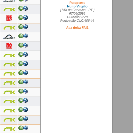
Parapente
Nuno Virgilio
[ Vila do Carvalho - PT ]
07/06/2026
Duração: 6:28
Pontuação OLC:406.44
Asa delta FAI1
Cedrick Vils
[ Aerodromo de La Perdiz - ES ]
20/05/2026
Duração: 4:11
Pontuação OLC:207.27
Asa rígida FAI5
Ricardo Marques da Costa
[ Aerodromo de Lillo - ES ]
21/05/2026
Duração: 3:50
Pontuação OLC:217.19
Planador
Rui Tomé
[ LGC - GB ]
26/04/2026
Duração: 0:26
Pontuação OLC:0.51
Paramotor
Ricardo Rafael Figueiras Campos
[ Povoa de Varzim - PT ]
21/02/2026
Duração: 3:45
Pontuação OLC:275.25
VOOS RECENTES