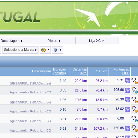
Descolagem
Pilotos
Liga XC
Seleccione a Marca
Duração
Distância
Pontuação
Descolagem
OLC km
(hh:mm)
livre
OLC
39.31
1:49
22.0 km
26.2 km
Aguapanela - Roldani... - CO
105.66
3:53
21.5 km
70.4 km
Aguapanela - Roldani... - CO
20.30
1:06
10.5 km
13.5 km
Aguapanela - Roldani... - CO
13.02
0:18
7.8 km
8.7 km
Aguapanela - Roldani... - CO
0.00
3:51
21.6 km
0.0 km
Aguapanela - Roldani... - CO
160.85
3:51
34.2 km
107.2 km
Aguapanela - Roldani... - CO
90.12
3:22
30.2 km
60.1 km