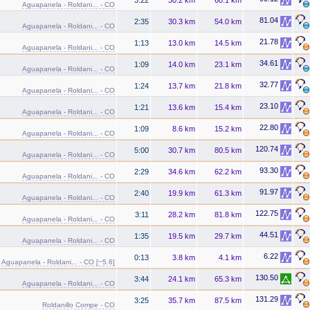
Aguapanela - Roldani... - CO
81.04
2:35
30.3 km
54.0 km
Aguapanela - Roldani... - CO
21.78
1:13
13.0 km
14.5 km
Aguapanela - Roldani... - CO
34.61
1:09
14.0 km
23.1 km
Aguapanela - Roldani... - CO
32.77
1:24
13.7 km
21.8 km
Aguapanela - Roldani... - CO
23.10
1:21
13.6 km
15.4 km
Aguapanela - Roldani... - CO
22.80
1:09
8.6 km
15.2 km
Aguapanela - Roldani... - CO
120.74
5:00
30.7 km
80.5 km
Aguapanela - Roldani... - CO
93.30
2:29
34.6 km
62.2 km
Aguapanela - Roldani... - CO
91.97
2:40
19.9 km
61.3 km
Aguapanela - Roldani... - CO
122.75
3:11
28.2 km
81.8 km
Aguapanela - Roldani... - CO
44.51
1:35
19.5 km
29.7 km
Aguapanela - Roldani... - CO
6.22
0:13
3.8 km
4.1 km
Aguapanela - Roldani... - CO [~5.6]
130.50
3:44
24.1 km
65.3 km
Aguapanela - Roldani... - CO
131.29
3:25
35.7 km
87.5 km
Roldanillo Compe - CO