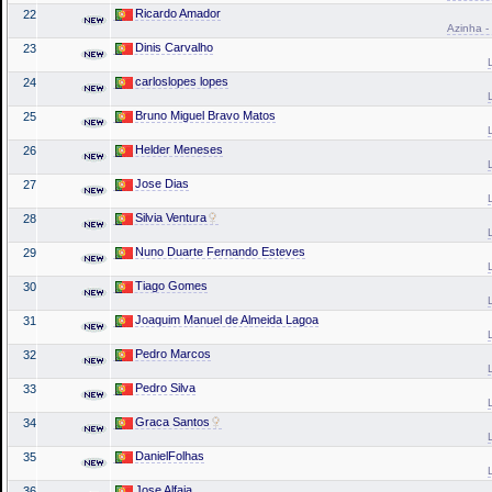
Ricardo Amador
22
Azinha -
Dinis Carvalho
23
carloslopes lopes
24
Bruno Miguel Bravo Matos
25
Helder Meneses
26
Jose Dias
27
Silvia Ventura
28
Nuno Duarte Fernando Esteves
29
Tiago Gomes
30
Joaquim Manuel de Almeida Lagoa
31
Pedro Marcos
32
Pedro Silva
33
Graca Santos
34
DanielFolhas
35
Jose Alfaia
36