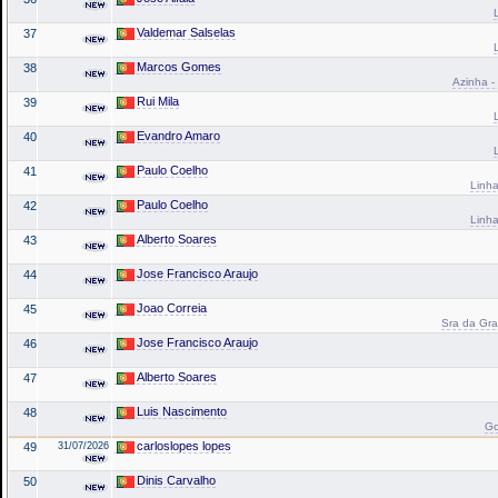
Valdemar Salselas
37
Marcos Gomes
38
Azinha -
Rui Mila
39
Evandro Amaro
40
Paulo Coelho
41
Linha
Paulo Coelho
42
Linha
Alberto Soares
43
Jose Francisco Araujo
44
Joao Correia
45
Sra da Gra
Jose Francisco Araujo
46
Alberto Soares
47
Luis Nascimento
48
Go
carloslopes lopes
49
31/07/2026
Dinis Carvalho
50