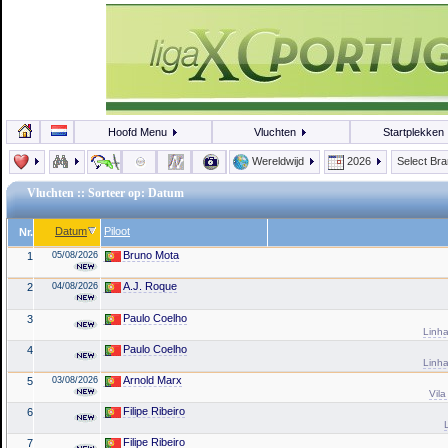
Hoofd Menu
Vluchten
Startplekken
Wereldwijd
2026
Select Br
Vluchten
:: Sorteer op: Datum
Datum
Piloot
Nr.
Bruno Mota
1
05/08/2026
A.J. Roque
2
04/08/2026
Paulo Coelho
3
Linha
Paulo Coelho
4
Linha
Arnold Marx
5
03/08/2026
Vila
Filipe Ribeiro
6
Filipe Ribeiro
7