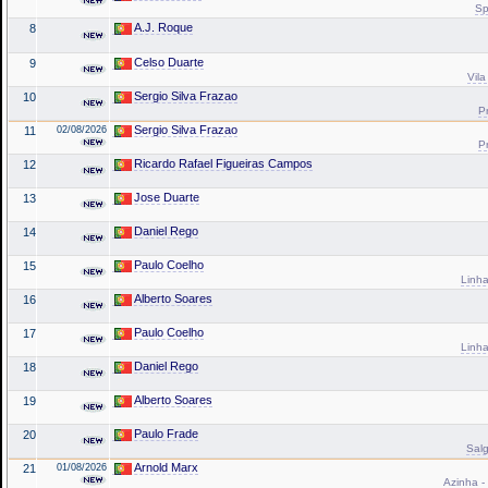
Sp
A.J. Roque
8
Celso Duarte
9
Vila
Sergio Silva Frazao
10
Pr
Sergio Silva Frazao
11
02/08/2026
Pr
Ricardo Rafael Figueiras Campos
12
Jose Duarte
13
Daniel Rego
14
Paulo Coelho
15
Linha
Alberto Soares
16
Paulo Coelho
17
Linha
Daniel Rego
18
Alberto Soares
19
Paulo Frade
20
Salg
Arnold Marx
21
01/08/2026
Azinha -