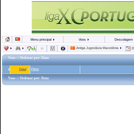
Menu principal
Voos
Descolagem
Antiga Jugoslávia Macedónia
2
Voos
:: Ordenar por: Data
Data
Piloto
#
Voos
:: Ordenar por: Data