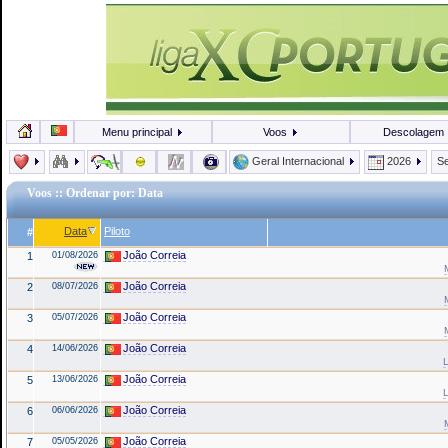
Menu principal
Voos
Descolagem
Geral Internacional
2026
Se
Voos
:: Ordenar por: Data
Data
Piloto
#
João Correia
1
01/08/2026
João Correia
2
08/07/2026
João Correia
3
05/07/2026
João Correia
4
14/06/2026
L
João Correia
5
13/06/2026
L
João Correia
6
06/06/2026
João Correia
7
05/05/2026