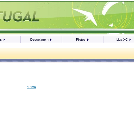
os
Descolagem
Pilotos
Liga XC
^Cima