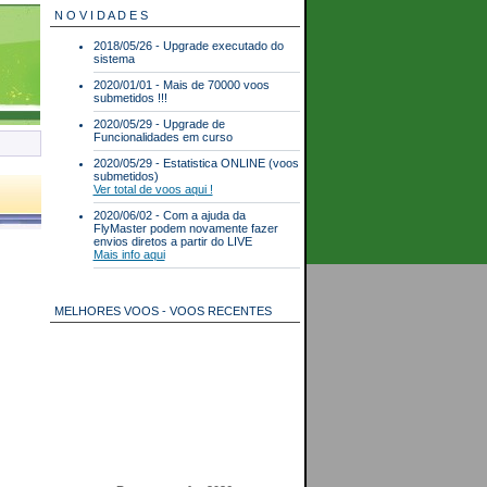
N O V I D A D E S
2018/05/26 - Upgrade executado do
sistema
2020/01/01 - Mais de 70000 voos
submetidos !!!
2020/05/29 - Upgrade de
Funcionalidades em curso
2020/05/29 - Estatistica ONLINE (voos
submetidos)
Ver total de voos aqui !
2020/06/02 - Com a ajuda da
FlyMaster podem novamente fazer
envios diretos a partir do LIVE
Mais info aqui
MELHORES VOOS - VOOS RECENTES
Best scores for 2026