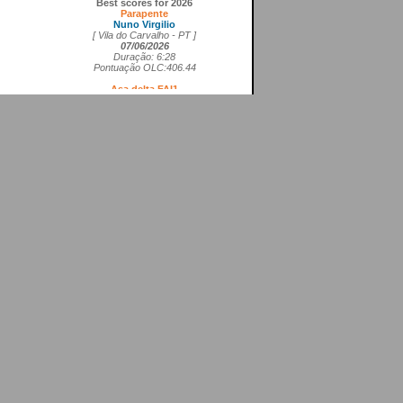
Parapente
Nuno Virgilio
[ Vila do Carvalho - PT ]
07/06/2026
Duração: 6:28
Pontuação OLC:406.44
Asa delta FAI1
Cedrick Vils
[ Aerodromo de La Perdiz - ES ]
20/05/2026
Duração: 4:11
Pontuação OLC:207.27
Asa rígida FAI5
Ricardo Marques da Costa
[ Aerodromo de Lillo - ES ]
21/05/2026
Duração: 3:50
Pontuação OLC:217.19
Planador
Rui Tomé
[ LGC - GB ]
26/04/2026
Duração: 0:26
Pontuação OLC:0.51
Paramotor
Ricardo Rafael Figueiras Campos
[ Povoa de Varzim - PT ]
21/02/2026
Duração: 3:45
Pontuação OLC:275.25
VOOS RECENTES