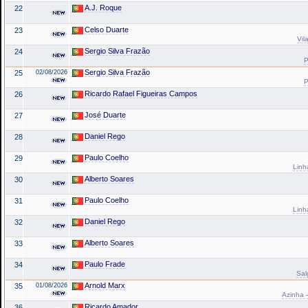
A.J. Roque
22
Celso Duarte
23
Vil
Sergio Silva Frazão
24
P
Sergio Silva Frazão
25
02/08/2026
P
Ricardo Rafael Figueiras Campos
26
José Duarte
27
Daniel Rego
28
Paulo Coelho
29
Linh
Alberto Soares
30
Paulo Coelho
31
Linh
Daniel Rego
32
Alberto Soares
33
Paulo Frade
34
Sal
Arnold Marx
35
01/08/2026
Azinha -
Ricardo Amador
36