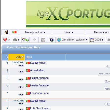
Menu principal
Voos
Descolagem
Geral Internacional
2026
Se
Voos
:: Ordenar por: Data
Data
Piloto
#
DanielFolhas
1
07/08/2026
El P
Arnold Marx
2
Vale de A
Helder Andrade
3
Mond
Helder Andrade
4
Mond
Fernando Faria
5
DanielFolhas
6
06/08/2026
El P
Luis Nascimento
7