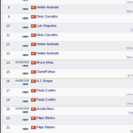
Linh
Helder Andrade
8
Mond
Dinis Carvalho
9
Luis Nogueira
10
C
Dinis Carvalho
11
Helder Andrade
12
Mond
Helder Andrade
13
Mond
Bruno Mota
14
05/08/2026
DanielFolhas
15
El P
A.J. Roque
16
04/08/2026
Paulo Coelho
17
Linh
Paulo Coelho
18
Linh
Arnold Marx
19
03/08/2026
Vil
Filipe Ribeiro
20
Filipe Ribeiro
21
S