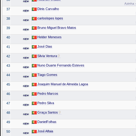
Azinha -
Dinis Carvalho
37
carloslopes lopes
38
Bruno Miguel Bravo Matos
39
Helder Meneses
40
José Dias
41
Silvia Ventura
42
Nuno Duarte Fernando Esteves
43
Tiago Gomes
44
Joaquim Manuel de Almeida Lagoa
45
Pedro Marcos
46
Pedro Silva
47
Graça Santos
48
DanielFolhas
49
José Alfaia
50