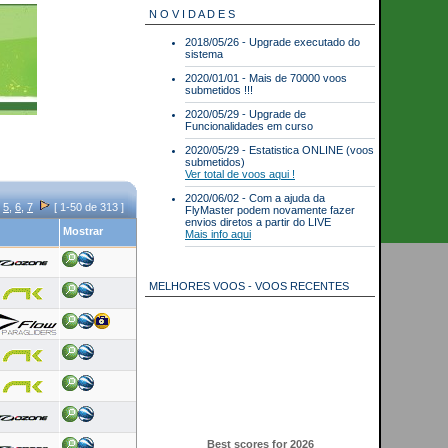
N O V I D A D E S
2018/05/26 - Upgrade executado do
sistema
2020/01/01 - Mais de 70000 voos
submetidos !!!
2020/05/29 - Upgrade de
Funcionalidades em curso
2020/05/29 - Estatistica ONLINE (voos
submetidos)
Ver total de voos aqui !
2020/06/02 - Com a ajuda da
,
5
,
6
,
7
[ 1-50 de 313 ]
FlyMaster podem novamente fazer
envios diretos a partir do LIVE
Mostrar
Mais info aqui
MELHORES VOOS - VOOS RECENTES
Best scores for 2026
Parapente