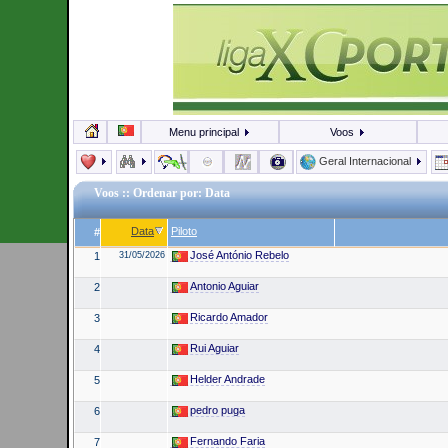
Menu principal
Voos
Geral Internacional
Voos
:: Ordenar por: Data
Data
Piloto
#
José António Rebelo
1
31/05/2026
Antonio Aguiar
2
Ricardo Amador
3
Rui Aguiar
4
Helder Andrade
5
pedro puga
6
Fernando Faria
7