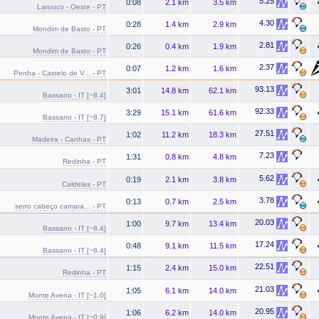
5.25
0:08
2.1 km
3.5 km
Larouco - Oeste - PT
4.30
0:28
1.4 km
2.9 km
Mondim de Basto - PT
2.81
0:26
0.4 km
1.9 km
Mondim de Basto - PT
2.37
0:07
1.2 km
1.6 km
Penha - Castelo de V... - PT
93.13
3:01
14.8 km
62.1 km
Bassano - IT [~8.4]
92.33
3:29
15.1 km
61.6 km
Bassano - IT [~8.7]
27.51
1:02
11.2 km
18.3 km
Madeira - Canhas - PT
7.23
1:31
0.8 km
4.8 km
Redinha - PT
5.62
0:19
2.1 km
3.8 km
Caldelas - PT
3.78
0:13
0.7 km
2.5 km
serro cabeço camara... - PT
20.03
1:00
9.7 km
13.4 km
Bassano - IT [~8.4]
17.24
0:48
9.1 km
11.5 km
Bassano - IT [~8.4]
22.51
1:15
2.4 km
15.0 km
Redinha - PT
21.03
1:05
6.1 km
14.0 km
Monte Avena - IT [~1.0]
20.95
1:06
6.2 km
14.0 km
Monte Avena - IT [~0.9]