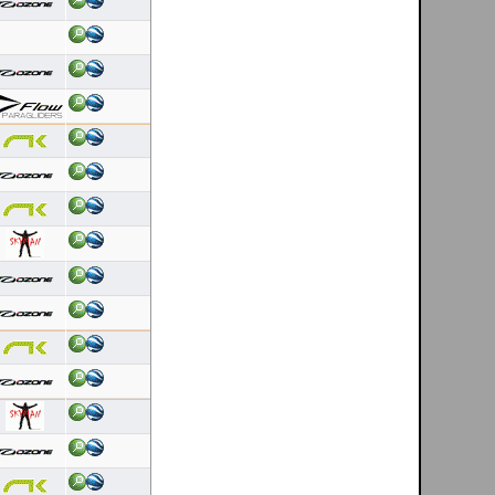
Duração: 0:23
Pontuação OLC:29.21
Ricardo Rafael Figueiras Campos
[ esposende - PT ]
08/08/2026
Duração: 0:22
Pontuação OLC:28.45
Ricardo Rafael Figueiras Campos
[ esposende - PT ]
08/08/2026
Duração: 0:23
Pontuação OLC:29.25
Ricardo Rafael Figueiras Campos
[ esposende - PT ]
08/08/2026
Duração: 0:27
Pontuação OLC:33.43
Silvia Ventura
[ Krusevo - MK ]
08/08/2026
Duração: 2:00
Pontuação OLC:37.99
Paulo Herculano
[ Krivogastani - MK ]
08/08/2026
Duração: 0:03
Pontuação OLC:5.16
carloslopes lopes
[ Zitose - MK ]
08/08/2026
Duração: 1:16