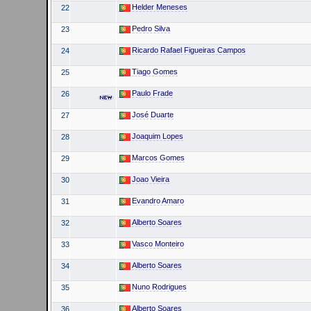
Helder Meneses
22
Pedro Silva
23
Ricardo Rafael Figueiras Campos
24
Tiago Gomes
25
Paulo Frade
26
José Duarte
27
Joaquim Lopes
28
Marcos Gomes
29
Joao Vieira
30
Evandro Amaro
31
Alberto Soares
32
Vasco Monteiro
33
Alberto Soares
34
Nuno Rodrigues
35
Alberto Soares
36