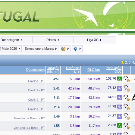
Descolagem
Pilotos
Liga XC
Maio 2026
Seleccione a Marca
1
,
2
,
3
,
4
Duração
Distância
Pontuação
Descolagem
OLC km
(hh:mm)
livre
OLC
101.76
4:51
15.5 km
50.9 km
Covilhã - PT
73.12
2:41
42.9 km
48.7 km
Covilhã - PT
64.91
3:11
17.7 km
43.3 km
Covilhã - PT
44.79
1:14
20.3 km
29.9 km
Covilhã - PT
24.37
1:49
3.1 km
16.2 km
Mondim de Basto - PT
23.38
1:55
3.3 km
11.7 km
Linhares da Beira - PT
7.22
0:23
2.1 km
4.8 km