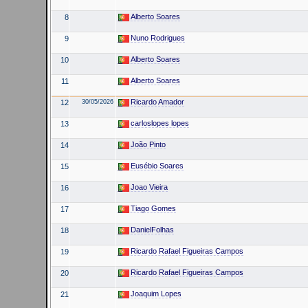
Alberto Soares
8
Nuno Rodrigues
9
Alberto Soares
10
Alberto Soares
11
Ricardo Amador
12
30/05/2026
carloslopes lopes
13
João Pinto
14
Eusébio Soares
15
Joao Vieira
16
Tiago Gomes
17
DanielFolhas
18
Ricardo Rafael Figueiras Campos
19
Ricardo Rafael Figueiras Campos
20
Joaquim Lopes
21