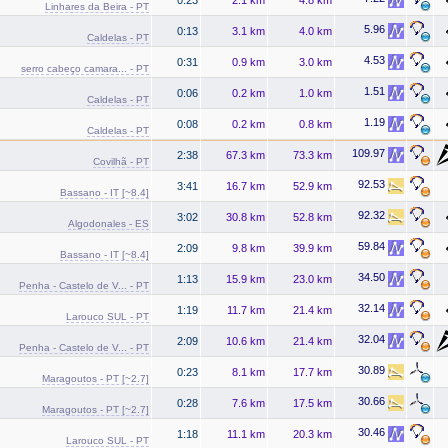
Linhares da Beira - PT
5.96
0:13
3.1 km
4.0 km
Caldelas - PT
4.53
0:31
0.9 km
3.0 km
serro cabeço camara... - PT
1.51
0:06
0.2 km
1.0 km
Caldelas - PT
1.19
0:08
0.2 km
0.8 km
Caldelas - PT
109.97
2:38
67.3 km
73.3 km
Covilhã - PT
92.53
3:41
16.7 km
52.9 km
Bassano - IT [~8.4]
92.32
3:02
30.8 km
52.8 km
Algodonales - ES
59.84
2:09
9.8 km
39.9 km
Bassano - IT [~8.4]
34.50
1:13
15.9 km
23.0 km
Penha - Castelo de V... - PT
32.14
1:19
11.7 km
21.4 km
Larouco SUL - PT
32.04
2:09
10.6 km
21.4 km
Penha - Castelo de V... - PT
30.89
0:23
8.1 km
17.7 km
Maragoutos - PT [~2.7]
30.66
0:28
7.6 km
17.5 km
Maragoutos - PT [~2.7]
30.46
1:18
11.1 km
20.3 km
Larouco SUL - PT