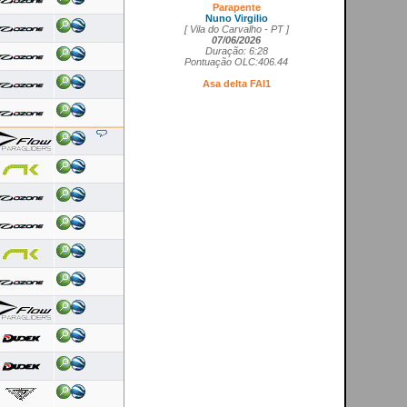
Nuno Virgilio
[ Vila do Carvalho - PT ]
07/06/2026
Duração: 6:28
Pontuação OLC:406.44
Asa delta FAI1
Cedrick Vils
[ Aerodromo de La Perdiz - ES ]
20/05/2026
Duração: 4:11
Pontuação OLC:207.27
Asa rígida FAI5
Ricardo Marques da Costa
[ Aerodromo de Lillo - ES ]
21/05/2026
Duração: 3:50
Pontuação OLC:217.19
Planador
Rui Tomé
[ LGC - GB ]
26/04/2026
Duração: 0:26
Pontuação OLC:0.51
Paramotor
Ricardo Rafael Figueiras Campos
[ Povoa de Varzim - PT ]
21/02/2026
Duração: 3:45
Pontuação OLC:275.25
VOOS RECENTES