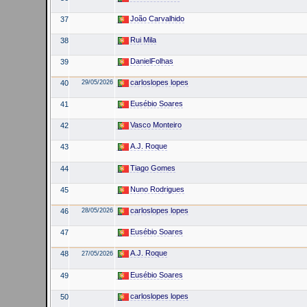
João Carvalhido
37
Rui Mila
38
DanielFolhas
39
carloslopes lopes
40
29/05/2026
Eusébio Soares
41
Vasco Monteiro
42
A.J. Roque
43
Tiago Gomes
44
Nuno Rodrigues
45
carloslopes lopes
46
28/05/2026
Eusébio Soares
47
A.J. Roque
48
27/05/2026
Eusébio Soares
49
carloslopes lopes
50