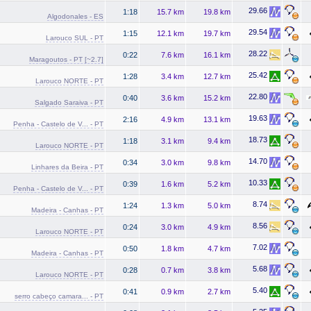
29.66
1:18
15.7 km
19.8 km
Algodonales - ES
29.54
1:15
12.1 km
19.7 km
Larouco SUL - PT
28.22
0:22
7.6 km
16.1 km
Maragoutos - PT [~2.7]
25.42
1:28
3.4 km
12.7 km
Larouco NORTE - PT
22.80
0:40
3.6 km
15.2 km
Salgado Saraiva - PT
19.63
2:16
4.9 km
13.1 km
Penha - Castelo de V... - PT
18.73
1:18
3.1 km
9.4 km
Larouco NORTE - PT
14.70
0:34
3.0 km
9.8 km
Linhares da Beira - PT
10.33
0:39
1.6 km
5.2 km
Penha - Castelo de V... - PT
8.74
1:24
1.3 km
5.0 km
Madeira - Canhas - PT
8.56
0:24
3.0 km
4.9 km
Larouco NORTE - PT
7.02
0:50
1.8 km
4.7 km
Madeira - Canhas - PT
5.68
0:28
0.7 km
3.8 km
Larouco NORTE - PT
5.40
0:41
0.9 km
2.7 km
serro cabeço camara... - PT