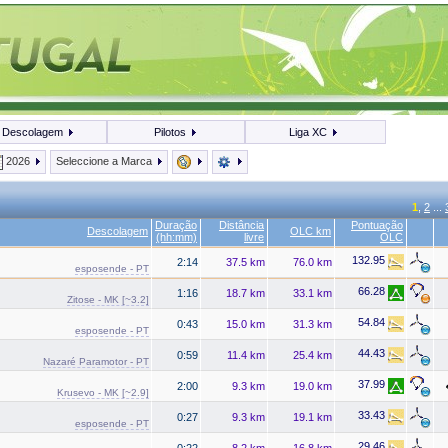
Descolagem
Pilotos
Liga XC
2026
Seleccione a Marca
1
,
2
...
Duração
Distância
Pontuação
Descolagem
OLC km
(hh:mm)
livre
OLC
132.95
2:14
37.5 km
76.0 km
esposende - PT
66.28
1:16
18.7 km
33.1 km
Zitose - MK [~3.2]
54.84
0:43
15.0 km
31.3 km
esposende - PT
44.43
0:59
11.4 km
25.4 km
Nazaré Paramotor - PT
37.99
2:00
9.3 km
19.0 km
Krusevo - MK [~2.9]
33.43
0:27
9.3 km
19.1 km
esposende - PT
29.46
0:22
8.2 km
16.8 km