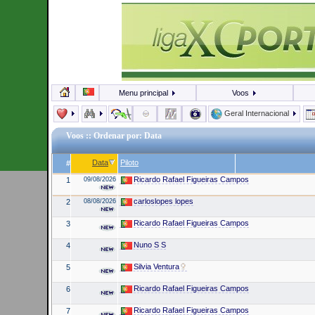
Menu principal
Voos
Geral Internacional
Voos
:: Ordenar por: Data
Data
Piloto
#
Ricardo Rafael Figueiras Campos
1
09/08/2026
carloslopes lopes
2
08/08/2026
Ricardo Rafael Figueiras Campos
3
Nuno S S
4
Silvia Ventura
5
Ricardo Rafael Figueiras Campos
6
Ricardo Rafael Figueiras Campos
7