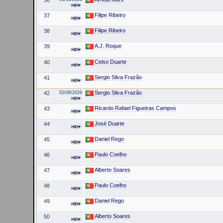
Filipe Ribeiro
37
Filipe Ribeiro
38
A.J. Roque
39
Celso Duarte
40
Sergio Silva Frazão
41
Sergio Silva Frazão
42
02/08/2026
Ricardo Rafael Figueiras Campos
43
José Duarte
44
Daniel Rego
45
Paulo Coelho
46
Alberto Soares
47
Paulo Coelho
48
Daniel Rego
49
Alberto Soares
50