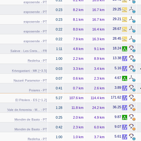
esposende - PT
29.25
0:23
8.2 km
16.7 km
esposende - PT
29.21
0:23
8.1 km
16.7 km
esposende - PT
28.67
0:22
8.0 km
16.4 km
esposende - PT
28.45
0:22
7.9 km
16.3 km
esposende - PT
18.24
1:11
4.8 km
9.1 km
Saleve - Les Crets... - FR
13.38
1:00
2.2 km
8.9 km
Redinha - PT
5.16
0:03
3.3 km
3.4 km
Krivogastani - MK [~3.5]
4.67
0:07
0.6 km
2.3 km
Nazaré Paramotor - PT
3.89
0:41
0.7 km
2.6 km
Poiares - PT
171.62
5:27
107.6 km
114.4 km
El Pitolero - ES [~1.2]
36.25
1:28
11.8 km
24.2 km
Vale de Amoreira - M... - PT
9.87
0:25
2.0 km
4.9 km
Mondim de Basto - PT
9.07
0:42
2.3 km
6.0 km
Mondim de Basto - PT
5.61
1:00
1.0 km
3.7 km
Redinha - PT