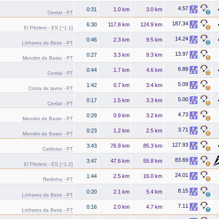
4.57
0:31
1.0 km
3.0 km
Cerdal - PT
187.34
6:30
117.8 km
124.9 km
El Pitolero - ES [~1.1]
14.24
0:46
2.3 km
9.5 km
Linhares da Beira - PT
13.97
0:27
3.3 km
9.3 km
Mondim de Basto - PT
6.89
0:44
1.7 km
4.6 km
Cerdal - PT
5.09
1:42
0.7 km
3.4 km
Costa de lavos - PT
5.00
0:17
1.5 km
3.3 km
Cerdal - PT
4.73
0:29
0.9 km
3.2 km
Mondim de Basto - PT
3.71
0:23
1.2 km
2.5 km
Mondim de Basto - PT
127.93
3:43
76.9 km
85.3 km
Caldelas - PT
83.69
3:47
47.6 km
55.8 km
El Pitolero - ES [~1.2]
24.01
1:44
2.5 km
16.0 km
Redinha - PT
8.15
0:20
2.1 km
5.4 km
Linhares da Beira - PT
7.11
0:16
2.0 km
4.7 km
Linhares da Beira - PT