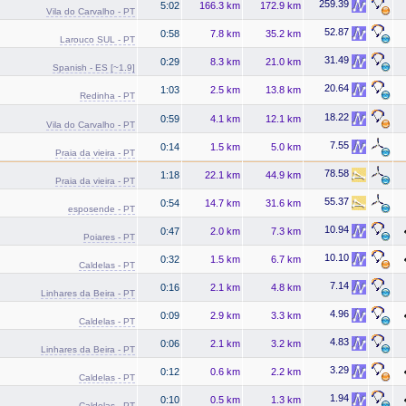
259.39
5:02
166.3 km
172.9 km
Vila do Carvalho - PT
52.87
0:58
7.8 km
35.2 km
Larouco SUL - PT
31.49
0:29
8.3 km
21.0 km
Spanish - ES [~1.9]
20.64
1:03
2.5 km
13.8 km
Redinha - PT
18.22
0:59
4.1 km
12.1 km
Vila do Carvalho - PT
7.55
0:14
1.5 km
5.0 km
Praia da vieira - PT
78.58
1:18
22.1 km
44.9 km
Praia da vieira - PT
55.37
0:54
14.7 km
31.6 km
esposende - PT
10.94
0:47
2.0 km
7.3 km
Poiares - PT
10.10
0:32
1.5 km
6.7 km
Caldelas - PT
7.14
0:16
2.1 km
4.8 km
Linhares da Beira - PT
4.96
0:09
2.9 km
3.3 km
Caldelas - PT
4.83
0:06
2.1 km
3.2 km
Linhares da Beira - PT
3.29
0:12
0.6 km
2.2 km
Caldelas - PT
1.94
0:10
0.5 km
1.3 km
Caldelas - PT