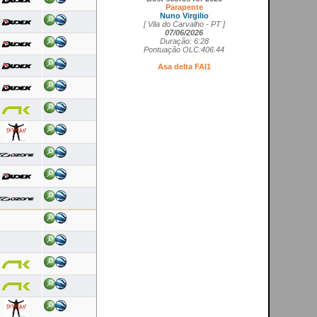
Parapente
Nuno Virgilio
[ Vila do Carvalho - PT ]
07/06/2026
Duração: 6:28
Pontuação OLC:406.44
Asa delta FAI1
Cedrick Vils
[ Aerodromo de La Perdiz - ES ]
20/05/2026
Duração: 4:11
Pontuação OLC:207.27
Asa rígida FAI5
Ricardo Marques da Costa
[ Aerodromo de Lillo - ES ]
21/05/2026
Duração: 3:50
Pontuação OLC:217.19
Planador
Rui Tomé
[ LGC - GB ]
26/04/2026
Duração: 0:26
Pontuação OLC:0.51
Paramotor
Ricardo Rafael Figueiras Campos
[ Povoa de Varzim - PT ]
21/02/2026
Duração: 3:45
Pontuação OLC:275.25
VOOS RECENTES