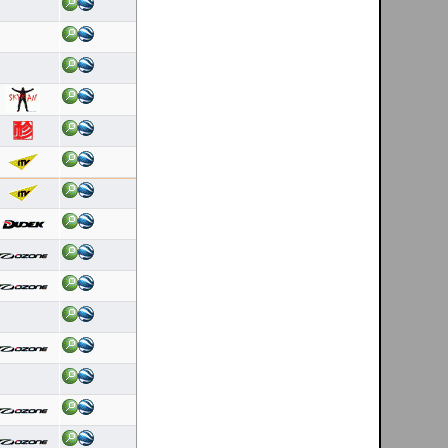
08/08/2026
Duração: 0:23
Pontuação OLC:29.21
Ricardo Rafael Figueiras Campos
[ esposende - PT ]
08/08/2026
Duração: 0:22
Pontuação OLC:28.45
Ricardo Rafael Figueiras Campos
[ esposende - PT ]
08/08/2026
Duração: 0:23
Pontuação OLC:29.25
Ricardo Rafael Figueiras Campos
[ esposende - PT ]
08/08/2026
Duração: 0:27
Pontuação OLC:33.43
Silvia Ventura
[ Krusevo - MK ]
08/08/2026
Duração: 2:00
Pontuação OLC:37.99
Paulo Herculano
[ Krivogastani - MK ]
08/08/2026
Duração: 0:03
Pontuação OLC:5.16
carloslopes lopes
[ Zitose - MK ]
08/08/2026
Duração: 1:16