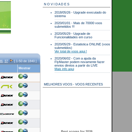
N O V I D A D E S
2018/05/26 - Upgrade executado do
sistema
2020/01/01 - Mais de 70000 voos
submetidos !!!
2020/05/29 - Upgrade de
Funcionalidades em curso
2020/05/29 - Estatistica ONLINE (voos
submetidos)
Ver total de voos aqui !
2020/06/02 - Com a ajuda da
36
,
37
[ 1-50 de 1840 ]
FlyMaster podem novamente fazer
envios diretos a partir do LIVE
Mostrar
Mais info aqui
MELHORES VOOS - VOOS RECENTES
Best scores for 2026