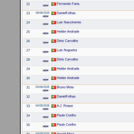
Fernando Faria
22
DanielFolhas
23
06/08/2026
Luis Nascimento
24
Helder Andrade
25
Dinis Carvalho
26
Luis Nogueira
27
Dinis Carvalho
28
Helder Andrade
29
Helder Andrade
30
Bruno Mota
31
05/08/2026
DanielFolhas
32
A.J. Roque
33
04/08/2026
Paulo Coelho
34
Paulo Coelho
35
Arnold Marx
36
03/08/2026