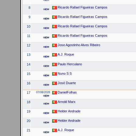
Ricardo Rafael Figueiras Campos
8
Ricardo Rafael Figueiras Campos
9
Ricardo Rafael Figueiras Campos
10
Ricardo Rafael Figueiras Campos
11
Jose Agostinho Alves Ribeiro
12
A.J. Roque
13
Paulo Herculano
14
Nuno S S
15
José Duarte
16
DanielFolhas
17
07/08/2026
Arnold Marx
18
Helder Andrade
19
Helder Andrade
20
A.J. Roque
21