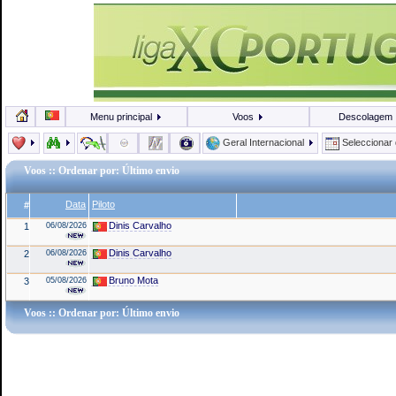
Menu principal
Voos
Descolagem
Geral Internacional
Seleccionar
Voos
:: Ordenar por: Último envio
Data
Piloto
#
Dinis Carvalho
1
06/08/2026
Dinis Carvalho
2
06/08/2026
Bruno Mota
3
05/08/2026
Voos
:: Ordenar por: Último envio