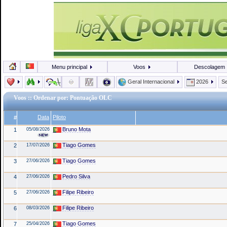
Menu principal
Voos
Descolagem
Geral Internacional
2026
Se
Voos
:: Ordenar por: Pontuação OLC
Data
Piloto
#
Bruno Mota
1
05/08/2026
Tiago Gomes
2
17/07/2026
Tiago Gomes
3
27/06/2026
Pedro Silva
4
27/06/2026
Filipe Ribeiro
5
27/06/2026
Filipe Ribeiro
6
08/03/2026
Tiago Gomes
7
25/04/2026