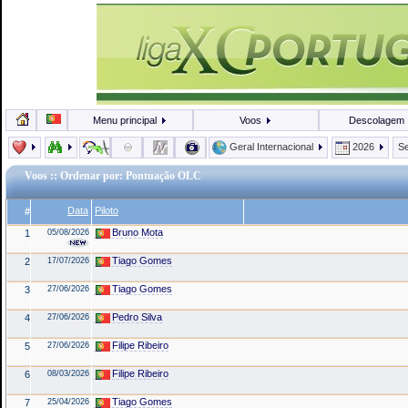
Menu principal
Voos
Descolagem
Geral Internacional
2026
Se
Voos
:: Ordenar por: Pontuação OLC
Data
Piloto
#
Bruno Mota
1
05/08/2026
Tiago Gomes
2
17/07/2026
Tiago Gomes
3
27/06/2026
Pedro Silva
4
27/06/2026
Filipe Ribeiro
5
27/06/2026
Filipe Ribeiro
6
08/03/2026
Tiago Gomes
7
25/04/2026