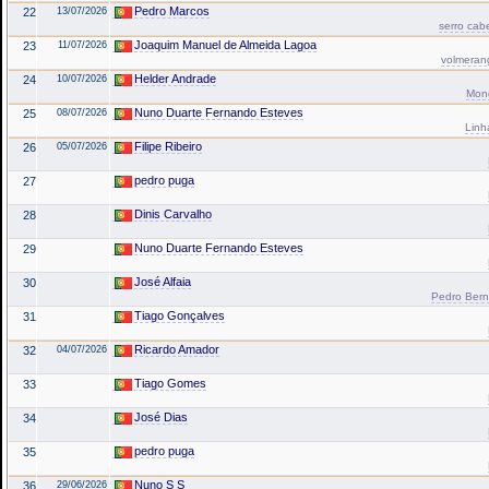
Pedro Marcos
22
13/07/2026
serro cab
Joaquim Manuel de Almeida Lagoa
23
11/07/2026
volmerang
Helder Andrade
24
10/07/2026
Mond
Nuno Duarte Fernando Esteves
25
08/07/2026
Linh
Filipe Ribeiro
26
05/07/2026
pedro puga
27
Dinis Carvalho
28
Nuno Duarte Fernando Esteves
29
José Alfaia
30
Pedro Bern
Tiago Gonçalves
31
Ricardo Amador
32
04/07/2026
Tiago Gomes
33
José Dias
34
pedro puga
35
Nuno S S
36
29/06/2026