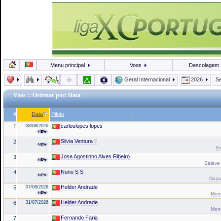
Menu principal
Voos
Descolagem
Geral Internacional
2026
Se
Voos
:: Ordenar por: Data
Data
Piloto
#
carloslopes lopes
1
08/08/2026
Silvia Ventura
2
Kr
Jose Agostinho Alves Ribeiro
3
Saleve 
Nuno S S
4
Naza
Helder Andrade
5
07/08/2026
Mond
Helder Andrade
6
31/07/2026
Mond
Fernando Faria
7