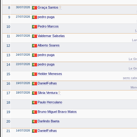
Graça Santos
8
30/07/2026
pedro puga
9
27/07/2026
Pedro Marcos
10
L
Valdemar Salselas
11
26/07/2026
La
Alberto Soares
12
pedro puga
13
24/07/2026
Le Gr
pedro puga
14
22/07/2026
Le Gr
Helder Meneses
15
serro cab
DanielFolhas
16
19/07/2026
Mond
Silvia Ventura
17
18/07/2026
Paulo Herculano
18
Bruno Miguel Bravo Matos
19
Darlindo Baeta
20
DanielFolhas
21
14/07/2026