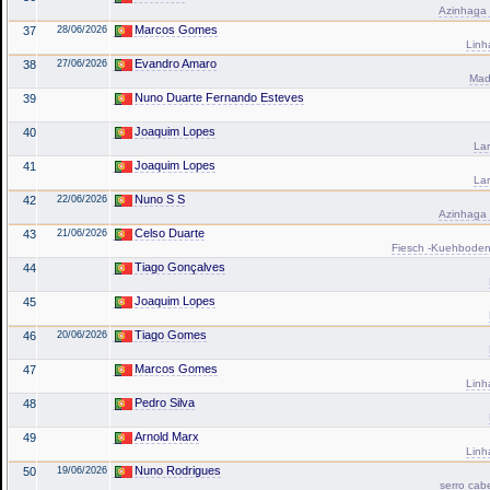
Azinhaga a
Marcos Gomes
37
28/06/2026
Linh
Evandro Amaro
38
27/06/2026
Made
Nuno Duarte Fernando Esteves
39
Joaquim Lopes
40
Lar
Joaquim Lopes
41
Lar
Nuno S S
42
22/06/2026
Azinhaga a
Celso Duarte
43
21/06/2026
Fiesch -Kuehboden 
Tiago Gonçalves
44
Joaquim Lopes
45
Tiago Gomes
46
20/06/2026
Marcos Gomes
47
Linh
Pedro Silva
48
Arnold Marx
49
Linh
Nuno Rodrigues
50
19/06/2026
serro cab