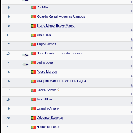
L
Rui Mila
8
L
Ricardo Rafael Figueiras Campos
9
Bruno Miguel Bravo Matos
10
L
José Dias
11
L
Tiago Gomes
12
L
Nuno Duarte Fernando Esteves
13
L
pedro puga
14
L
Pedro Marcos
15
L
Joaquim Manuel de Almeida Lagoa
16
L
Graça Santos
17
L
José Alfaia
18
L
Evandro Amaro
19
L
Valdemar Salselas
20
L
Helder Meneses
21
L