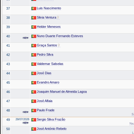
Luis Nascimento
37
Silvia Ventura
38
Helder Meneses
39
Nuno Duarte Fernando Esteves
40
Graça Santos
41
Pedro Silva
42
Valdemar Salselas
43
José Dias
44
Evandro Amaro
45
Joaquim Manuel de Almeida Lagoa
46
José Alfaia
47
Paulo Frade
48
S
Sergio Silva Frazão
49
29/07/2026
Na
José António Rebelo
50
L