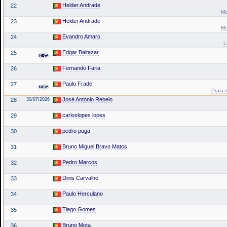
Helder Andrade
22
Mo
Helder Andrade
23
Mo
Evandro Amaro
24
L
Edgar Baltazar
25
Fernando Faria
26
Paulo Frade
27
Praia 
José António Rebelo
28
30/07/2026
carloslopes lopes
29
pedro puga
30
Bruno Miguel Bravo Matos
31
Pedro Marcos
32
Dinis Carvalho
33
Paulo Herculano
34
Tiago Gomes
35
Bruno Mota
36