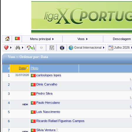
Menu principal
Voos
Descolagem
Geral Internacional
Julho 2026
Voos
:: Ordenar por: Data
Data
Piloto
#
carloslopes lopes
1
31/07/2026
L
Dinis Carvalho
2
L
Pedro Silva
3
L
Paulo Herculano
4
L
Luis Nascimento
5
L
Ricardo Rafael Figueiras Campos
6
Silvia Ventura
7