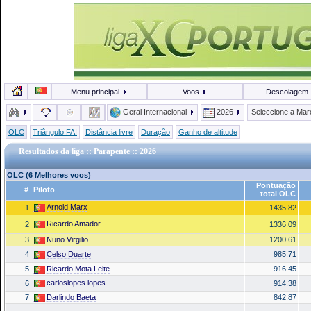
Menu principal
Voos
Descolagem
Geral Internacional
2026
Seleccione a Ma
OLC
Triângulo FAI
Distância livre
Duração
Ganho de altitude
Resultados da liga :: Parapente :: 2026
OLC (6 Melhores voos)
Pontuação
#
Piloto
total OLC
Arnold Marx
1
1435.82
Ricardo Amador
2
1336.09
3
Nuno Virgilio
1200.61
4
Celso Duarte
985.71
5
Ricardo Mota Leite
916.45
carloslopes lopes
6
914.38
7
Darlindo Baeta
842.87