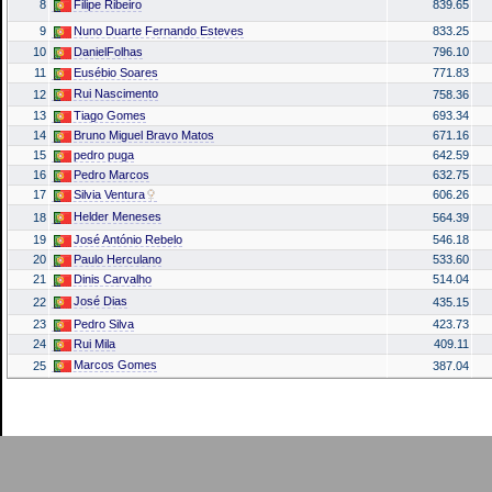
8
Filipe Ribeiro
839.65
9
Nuno Duarte Fernando Esteves
833.25
10
DanielFolhas
796.10
11
Eusébio Soares
771.83
Rui Nascimento
12
758.36
13
Tiago Gomes
693.34
14
Bruno Miguel Bravo Matos
671.16
15
pedro puga
642.59
16
Pedro Marcos
632.75
17
Silvia Ventura
606.26
Helder Meneses
18
564.39
19
José António Rebelo
546.18
20
Paulo Herculano
533.60
21
Dinis Carvalho
514.04
José Dias
22
435.15
23
Pedro Silva
423.73
24
Rui Mila
409.11
Marcos Gomes
25
387.04