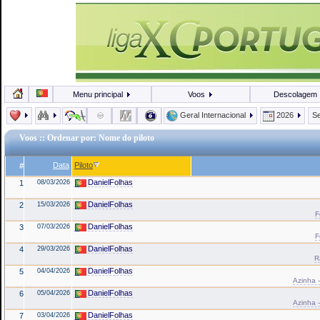
Menu principal
Voos
Descolagem
Geral Internacional
2026
Se
Voos
:: Ordenar por: Nome do piloto
Data
Piloto
#
DanielFolhas
1
08/03/2026
DanielFolhas
2
15/03/2026
F
DanielFolhas
3
07/03/2026
F
DanielFolhas
4
29/03/2026
R
DanielFolhas
5
04/04/2026
Azinha -
DanielFolhas
6
05/04/2026
Azinha -
DanielFolhas
7
03/04/2026