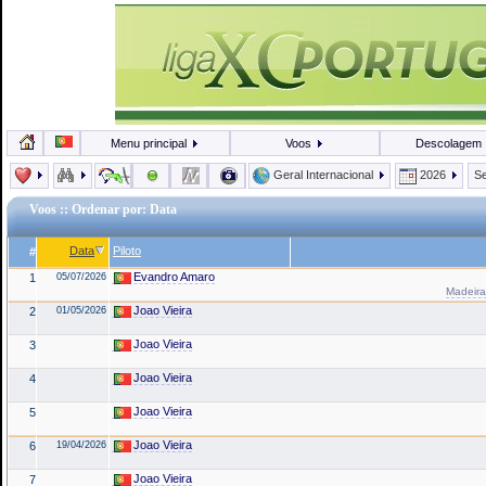
Menu principal
Voos
Descolagem
Geral Internacional
2026
Se
Voos
:: Ordenar por: Data
Data
Piloto
#
Evandro Amaro
1
05/07/2026
Madeira
Joao Vieira
2
01/05/2026
Joao Vieira
3
Joao Vieira
4
Joao Vieira
5
Joao Vieira
6
19/04/2026
Joao Vieira
7