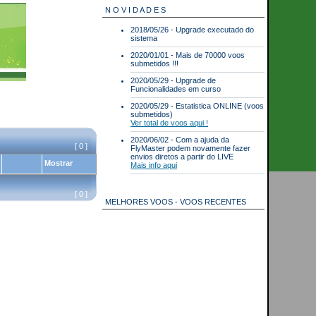
N O V I D A D E S
2018/05/26 - Upgrade executado do
sistema
2020/01/01 - Mais de 70000 voos
submetidos !!!
2020/05/29 - Upgrade de
Funcionalidades em curso
2020/05/29 - Estatistica ONLINE (voos
submetidos)
Ver total de voos aqui !
2020/06/02 - Com a ajuda da
[ 0 ]
FlyMaster podem novamente fazer
envios diretos a partir do LIVE
Mostrar
Mais info aqui
[ 0 ]
MELHORES VOOS - VOOS RECENTES