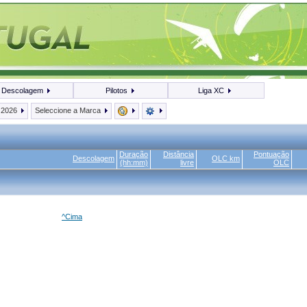
Descolagem
Pilotos
Liga XC
2026
Seleccione a Marca
Duração
Distância
Pontuação
Descolagem
OLC km
(hh:mm)
livre
OLC
^Cima