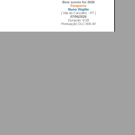
Best scores for 2026
Parapente
Nuno Virgilio
[ Vila do Carvalho - PT ]
07/06/2026
Duração: 6:28
Pontuação OLC:406.44
Asa delta FAI1
Cedrick Vils
[ Aerodromo de La Perdiz - ES ]
20/05/2026
Duração: 4:11
Pontuação OLC:207.27
Asa rígida FAI5
Ricardo Marques da Costa
[ Aerodromo de Lillo - ES ]
21/05/2026
Duração: 3:50
Pontuação OLC:217.19
Planador
Rui Tomé
[ LGC - GB ]
26/04/2026
Duração: 0:26
Pontuação OLC:0.51
Paramotor
Ricardo Rafael Figueiras Campos
[ Povoa de Varzim - PT ]
21/02/2026
Duração: 3:45
Pontuação OLC:275.25