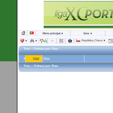
Menu principal
Voos
República Checa
Voos
:: Ordenar por: Data
Data
Piloto
#
Voos
:: Ordenar por: Data