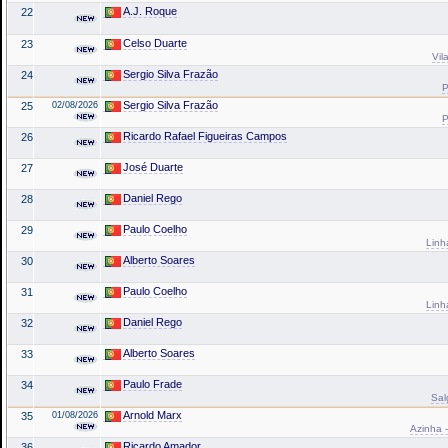
A.J. Roque
22
Celso Duarte
23
Vil
Sergio Silva Frazão
24
P
Sergio Silva Frazão
25
02/08/2026
P
Ricardo Rafael Figueiras Campos
26
José Duarte
27
Daniel Rego
28
Paulo Coelho
29
Linh
Alberto Soares
30
Paulo Coelho
31
Linh
Daniel Rego
32
Alberto Soares
33
Paulo Frade
34
Sal
Arnold Marx
35
01/08/2026
Azinha -
Ricardo Amador
36