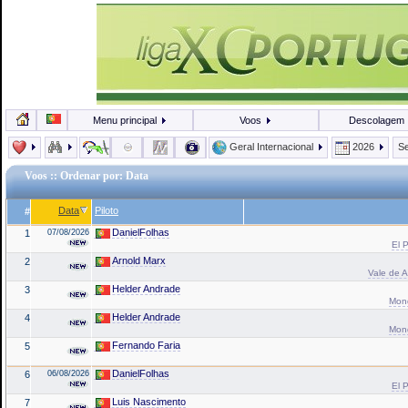
Menu principal
Voos
Descolagem
Geral Internacional
2026
Se
Voos
:: Ordenar por: Data
Data
Piloto
#
DanielFolhas
1
07/08/2026
El P
Arnold Marx
2
Vale de A
Helder Andrade
3
Mond
Helder Andrade
4
Mond
Fernando Faria
5
DanielFolhas
6
06/08/2026
El P
Luis Nascimento
7