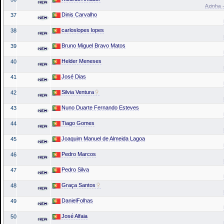
Azinha -
Dinis Carvalho
37
carloslopes lopes
38
Bruno Miguel Bravo Matos
39
Helder Meneses
40
José Dias
41
Silvia Ventura
42
Nuno Duarte Fernando Esteves
43
Tiago Gomes
44
Joaquim Manuel de Almeida Lagoa
45
Pedro Marcos
46
Pedro Silva
47
Graça Santos
48
DanielFolhas
49
José Alfaia
50