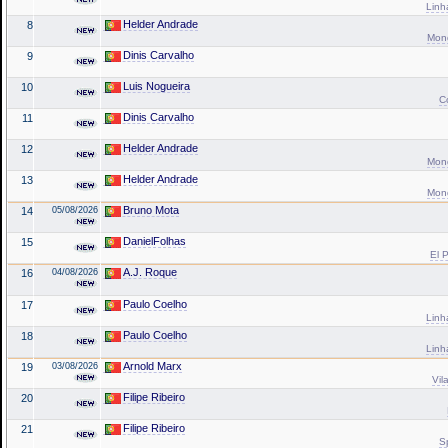
Linh
Helder Andrade
8
Mond
Dinis Carvalho
9
Luis Nogueira
10
C
Dinis Carvalho
11
Helder Andrade
12
Mond
Helder Andrade
13
Mond
Bruno Mota
14
05/08/2026
DanielFolhas
15
El P
A.J. Roque
16
04/08/2026
Paulo Coelho
17
Linh
Paulo Coelho
18
Linh
Arnold Marx
19
03/08/2026
Vil
Filipe Ribeiro
20
Filipe Ribeiro
21
S