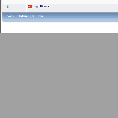
Hugo Ribeira
8
Voos
:: Ordenar por: Data