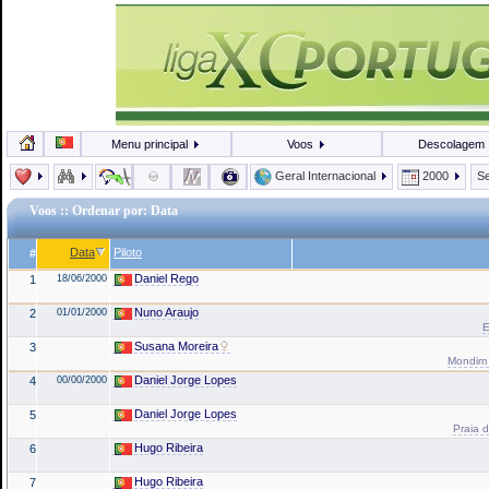
Menu principal
Voos
Descolagem
Geral Internacional
2000
Se
Voos
:: Ordenar por: Data
Data
Piloto
#
Daniel Rego
1
18/06/2000
Nuno Araujo
2
01/01/2000
E
Susana Moreira
3
Mondim 
Daniel Jorge Lopes
4
00/00/2000
Daniel Jorge Lopes
5
Praia d
Hugo Ribeira
6
Hugo Ribeira
7