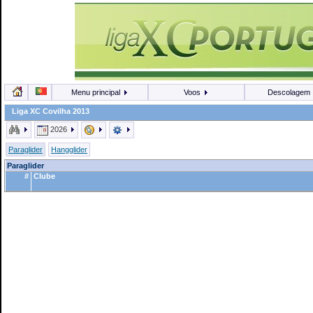
Menu principal
Voos
Descolagem
Liga XC Covilha 2013
2026
Paraglider
Hangglider
Paraglider
#
Clube