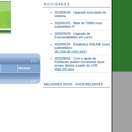
N O V I D A D E S
2018/05/26 - Upgrade executado do
sistema
2020/01/01 - Mais de 70000 voos
submetidos !!!
2020/05/29 - Upgrade de
Funcionalidades em curso
2020/05/29 - Estatistica ONLINE (voos
submetidos)
Ver total de voos aqui !
2020/06/02 - Com a ajuda da
[ 0 ]
FlyMaster podem novamente fazer
envios diretos a partir do LIVE
Mostrar
Mais info aqui
[ 0 ]
MELHORES VOOS - VOOS RECENTES