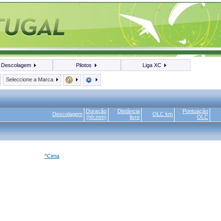
Descolagem
Pilotos
Liga XC
Seleccione a Marca
Duração
Distância
Pontuação
Descolagem
OLC km
(hh:mm)
livre
OLC
^Cima