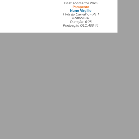
Best scores for 2026
Parapente
Nuno Virgilio
[ Vila do Carvalho - PT ]
07/06/2026
Duração: 6:28
Pontuação OLC:406.44
Asa delta FAI1
Cedrick Vils
[ Aerodromo de La Perdiz - ES ]
20/05/2026
Duração: 4:11
Pontuação OLC:207.27
Asa rígida FAI5
Ricardo Marques da Costa
[ Aerodromo de Lillo - ES ]
21/05/2026
Duração: 3:50
Pontuação OLC:217.19
Planador
Rui Tomé
[ LGC - GB ]
26/04/2026
Duração: 0:26
Pontuação OLC:0.51
Paramotor
Ricardo Rafael Figueiras Campos
[ Povoa de Varzim - PT ]
21/02/2026
Duração: 3:45
Pontuação OLC:275.25