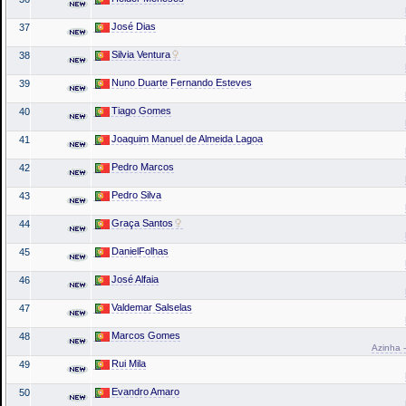
José Dias
37
Silvia Ventura
38
Nuno Duarte Fernando Esteves
39
Tiago Gomes
40
Joaquim Manuel de Almeida Lagoa
41
Pedro Marcos
42
Pedro Silva
43
Graça Santos
44
DanielFolhas
45
José Alfaia
46
Valdemar Salselas
47
Marcos Gomes
48
Azinha -
Rui Mila
49
Evandro Amaro
50