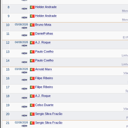
Helder Andrade
8
Mond
Helder Andrade
9
Mond
Bruno Mota
10
05/08/2026
DanielFolhas
11
El P
A.J. Roque
12
04/08/2026
Paulo Coelho
13
Linh
Paulo Coelho
14
Linh
Arnold Marx
15
03/08/2026
Vil
Filipe Ribeiro
16
Filipe Ribeiro
17
S
A.J. Roque
18
Celso Duarte
19
Vil
Sergio Silva Frazão
20
P
Sergio Silva Frazão
21
02/08/2026
P