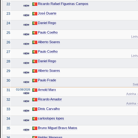
Ricardo Rafael Figueiras Campos
22
José Duarte
23
Daniel Rego
24
Paulo Coelho
25
Linh
Alberto Soares
26
Paulo Coelho
27
Linh
Daniel Rego
28
Alberto Soares
29
Paulo Frade
30
Sal
Arnold Marx
31
01/08/2026
Azinha -
Ricardo Amador
32
Azinha -
Dinis Carvalho
33
carloslopes lopes
34
Bruno Miguel Bravo Matos
35
Helder Meneses
36