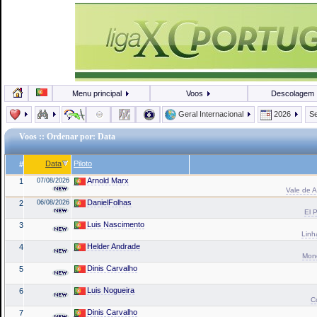
Menu principal
Voos
Descolagem
Geral Internacional
2026
Se
Voos
:: Ordenar por: Data
Data
Piloto
#
Arnold Marx
1
07/08/2026
Vale de A
DanielFolhas
2
06/08/2026
El P
Luis Nascimento
3
Linh
Helder Andrade
4
Mond
Dinis Carvalho
5
Luis Nogueira
6
C
Dinis Carvalho
7