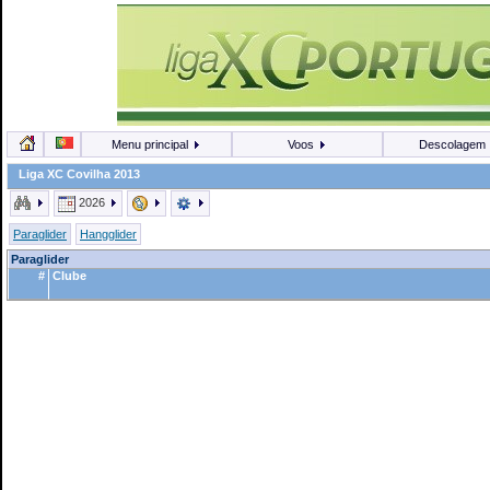
Menu principal
Voos
Descolagem
Liga XC Covilha 2013
2026
Paraglider
Hangglider
Paraglider
#
Clube