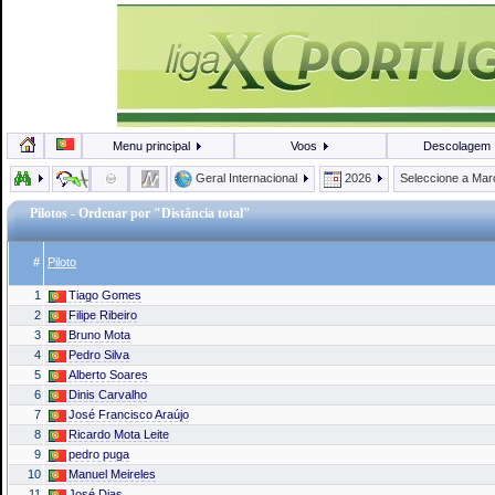
Menu principal
Voos
Descolagem
Geral Internacional
2026
Seleccione a Ma
Pilotos - Ordenar por "Distância total"
#
Piloto
1
Tiago Gomes
2
Filipe Ribeiro
3
Bruno Mota
4
Pedro Silva
5
Alberto Soares
6
Dinis Carvalho
7
José Francisco Araújo
8
Ricardo Mota Leite
9
pedro puga
10
Manuel Meireles
11
José Dias