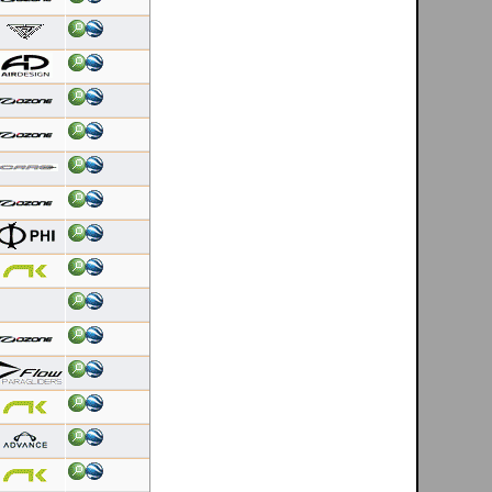
Latest 10 flights
Dinis Carvalho
[ Cerdal - PT ]
06/08/2026
Duração: 0:17
Pontuação OLC:5.00
Dinis Carvalho
[ Cerdal - PT ]
06/08/2026
Duração: 0:44
Pontuação OLC:6.89
Helder Andrade
[ Mondim de Basto - PT ]
06/08/2026
Duração: 0:27
Pontuação OLC:13.97
Luis Nascimento
[ Linhares da Beira - PT ]