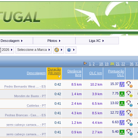
Descolagem
Pilotos
Liga XC
2026
Seleccione a Marca
1
,
2
...
18
,
19
,
20
,
21
,
22
...
36
,
3
Duração
Distância
Pontuação
Descolagem
(hh:mm)
OLC km
livre
OLC
15.37
0:42
8.5 km
10.2 km
Pedro Bernardo West ... - ES
7.75
0:42
1.4 km
3.9 km
Mondim de Basto - PT
13.02
0:41
2.4 km
6.5 km
Caldelas - PT
12.72
0:41
4.3 km
8.5 km
Pedras Brancas - Cas... - ES
6.63
0:41
1.2 km
4.4 km
serro cabeço camara... - PT
5.40
0:41
0.9 km
2.7 km
serro cabeço camara... - PT