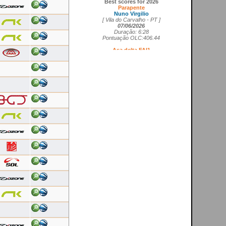
Parapente
Nuno Virgilio
[ Vila do Carvalho - PT ]
07/06/2026
Duração: 6:28
Pontuação OLC:406.44
Asa delta FAI1
Cedrick Vils
[ Aerodromo de La Perdiz - ES ]
20/05/2026
Duração: 4:11
Pontuação OLC:207.27
Asa rígida FAI5
Ricardo Marques da Costa
[ Aerodromo de Lillo - ES ]
21/05/2026
Duração: 3:50
Pontuação OLC:217.19
Planador
Rui Tomé
[ LGC - GB ]
26/04/2026
Duração: 0:26
Pontuação OLC:0.51
Paramotor
Ricardo Rafael Figueiras Campos
[ Povoa de Varzim - PT ]
21/02/2026
Duração: 3:45
Pontuação OLC:275.25
VOOS RECENTES