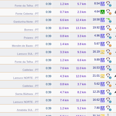
8.54
0:39
1.2 km
5.7 km
Fonte da Telha - PT
4.64
0:39
0.7 km
2.3 km
Fonte Coberta - PT
18.58
0:39
6.6 km
12.4 km
Gardunha-Norte - PT
19.92
0:39
11.0 km
13.3 km
Bornes - PT
4.96
0:39
0.8 km
3.3 km
Poiares - PT
5.67
0:39
1.4 km
3.8 km
Mondim de Basto - PT
16.19
0:39
3.3 km
9.3 km
Larouco SUL - PT
9.89
0:39
1.2 km
6.6 km
Fonte da Telha - PT
16.53
0:39
7.6 km
11.0 km
Caldelas - PT
21.01
0:39
4.3 km
12.0 km
Larouco NORTE - PT
5.62
0:39
0.8 km
3.7 km
Caldelas - PT
12.25
0:39
4.7 km
8.2 km
Santa Bárbara - PT
16.62
0:39
7.4 km
11.1 km
Larouco NORTE - PT
7.80
0:39
1.2 km
5.2 km
Arrabida SUL - PT
31.14