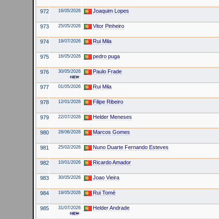
Joaquim Lopes
972
16/05/2026
Vitor Pinheiro
973
25/05/2026
Rui Mila
974
19/07/2026
pedro puga
975
16/05/2026
Paulo Frade
976
30/05/2026
Rui Mila
977
01/05/2026
Filipe Ribeiro
978
12/01/2026
Helder Meneses
979
22/07/2026
Marcos Gomes
980
28/06/2026
Nuno Duarte Fernando Esteves
981
25/02/2026
Ricardo Amador
982
10/01/2026
Joao Vieira
983
30/05/2026
Rui Tomé
984
19/05/2026
Helder Andrade
985
31/07/2026