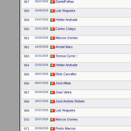
DanielFolhas
957
26/07/2026
Luis Nogueira
958
16/06/2026
Helder Andrade
959
23/07/2026
Carlos Colaço
960
10/01/2026
Marcos Gomes
961
01/05/2026
Arnold Marx
962
14/05/2026
Teresa Cyrne
963
31/01/2026
Helder Andrade
964
22/02/2026
Dinis Carvalho
965
29/07/2026
José Alfaia
966
09/07/2026
Joao Vieira
967
03/04/2026
José António Rebelo
968
18/07/2026
Luis Nogueira
969
07/07/2026
Marcos Gomes
970
25/07/2026
Pedro Marcos
971
20/06/2026