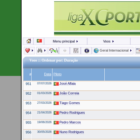
Menu principal
Voos
Geral Internacional
Voos
:: Ordenar por: Duração
Data
Piloto
#
José Alfaia
951
07/07/2026
João Correia
952
01/03/2026
Tiago Gomes
953
27/03/2026
Pedro Rodrigues
954
21/04/2026
Pedro Marcos
955
19/06/2026
Nuno Rodrigues
956
30/05/2026