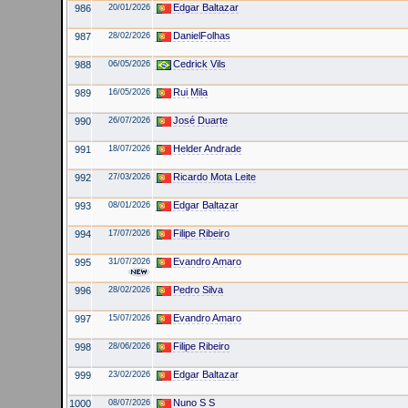
Edgar Baltazar
986
20/01/2026
DanielFolhas
987
28/02/2026
Cedrick Vils
988
06/05/2026
Rui Mila
989
16/05/2026
José Duarte
990
26/07/2026
Helder Andrade
991
18/07/2026
Ricardo Mota Leite
992
27/03/2026
Edgar Baltazar
993
08/01/2026
Filipe Ribeiro
994
17/07/2026
Evandro Amaro
995
31/07/2026
Pedro Silva
996
28/02/2026
Evandro Amaro
997
15/07/2026
Filipe Ribeiro
998
28/06/2026
Edgar Baltazar
999
23/02/2026
Nuno S S
1000
08/07/2026