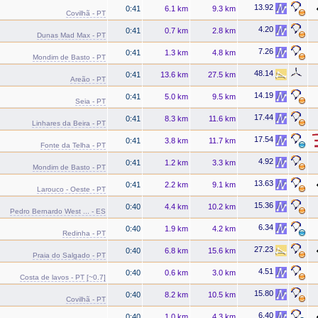
13.92
0:41
6.1 km
9.3 km
Covilhã - PT
4.20
0:41
0.7 km
2.8 km
Dunas Mad Max - PT
7.26
0:41
1.3 km
4.8 km
Mondim de Basto - PT
48.14
0:41
13.6 km
27.5 km
Areão - PT
14.19
0:41
5.0 km
9.5 km
Seia - PT
17.44
0:41
8.3 km
11.6 km
Linhares da Beira - PT
17.54
0:41
3.8 km
11.7 km
Fonte da Telha - PT
4.92
0:41
1.2 km
3.3 km
Mondim de Basto - PT
13.63
0:41
2.2 km
9.1 km
Larouco - Oeste - PT
15.36
0:40
4.4 km
10.2 km
Pedro Bernardo West ... - ES
6.34
0:40
1.9 km
4.2 km
Redinha - PT
27.23
0:40
6.8 km
15.6 km
Praia do Salgado - PT
4.51
0:40
0.6 km
3.0 km
Costa de lavos - PT [~0.7]
15.80
0:40
8.2 km
10.5 km
Covilhã - PT
6.40
0:40
1.0 km
4.3 km