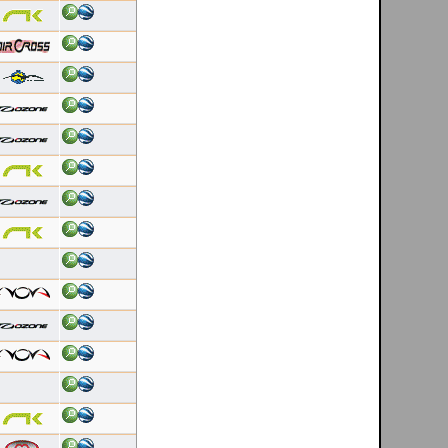
06/08/2026
Duração: 0:46
Pontuação OLC:14.24
Helder Andrade
[ Mondim de Basto - PT ]
06/08/2026
Duração: 0:29
Pontuação OLC:4.73
DanielFolhas
[ El Pitolero - ES ]
06/08/2026
Duração: 6:30
Pontuação OLC:187.34
Luis Nogueira
[ Costa de lavos - PT ]
06/08/2026
Duração: 1:42
Pontuação OLC:5.09
Helder Andrade
[ Mondim de Basto - PT ]
06/08/2026
Duração: 0:23
Pontuação OLC:3.71
Bruno Mota
[ Caldelas - PT ]
05/08/2026
Duração: 3:43
Pontuação OLC:127.93
DanielFolhas
[ El Pitolero - ES ]
05/08/2026