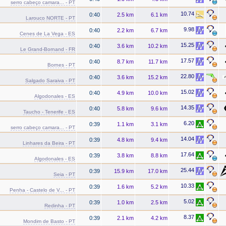
serro cabeço camara... - PT
10.74
0:40
2.5 km
6.1 km
Larouco NORTE - PT
9.98
0:40
2.2 km
6.7 km
Cenes de La Vega - ES
15.25
0:40
3.6 km
10.2 km
Le Grand-Bornand - FR
17.57
0:40
8.7 km
11.7 km
Bornes - PT
22.80
0:40
3.6 km
15.2 km
Salgado Saraiva - PT
15.02
0:40
4.9 km
10.0 km
Algodonales - ES
14.35
0:40
5.8 km
9.6 km
Taucho - Tenerife - ES
6.20
0:39
1.1 km
3.1 km
serro cabeço camara... - PT
14.04
0:39
4.8 km
9.4 km
Linhares da Beira - PT
17.64
0:39
3.8 km
8.8 km
Algodonales - ES
25.44
0:39
15.9 km
17.0 km
Seia - PT
10.33
0:39
1.6 km
5.2 km
Penha - Castelo de V... - PT
5.02
0:39
1.0 km
2.5 km
Redinha - PT
8.37
0:39
2.1 km
4.2 km
Mondim de Basto - PT