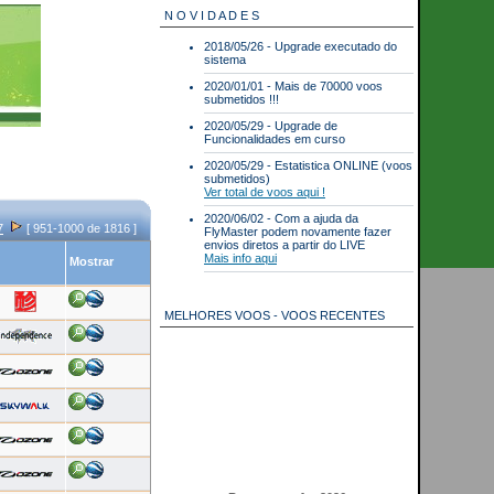
N O V I D A D E S
2018/05/26 - Upgrade executado do
sistema
2020/01/01 - Mais de 70000 voos
submetidos !!!
2020/05/29 - Upgrade de
Funcionalidades em curso
2020/05/29 - Estatistica ONLINE (voos
submetidos)
Ver total de voos aqui !
2020/06/02 - Com a ajuda da
7
[ 951-1000 de 1816 ]
FlyMaster podem novamente fazer
envios diretos a partir do LIVE
Mais info aqui
Mostrar
MELHORES VOOS - VOOS RECENTES
Best scores for 2026