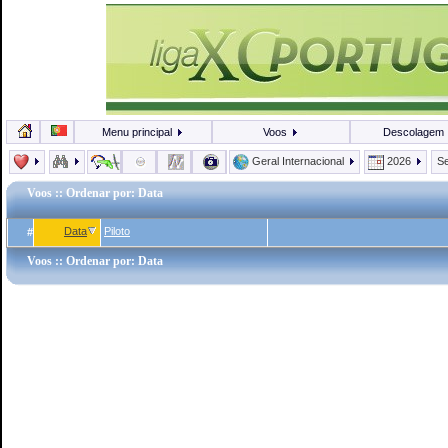
Menu principal
Voos
Descolagem
Geral Internacional
2026
Se
Voos
:: Ordenar por: Data
Data
Piloto
#
Voos
:: Ordenar por: Data