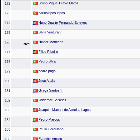
Bruno Miguel Bravo Matos
172
carloslopes lopes
173
Nuno Duarte Fernando Esteves
174
Silvia Ventura
175
Helder Meneses
176
Filipe Ribeiro
177
Pedro Silva
178
pedro puga
179
José Alfaia
180
Graça Santos
181
Valdemar Salselas
182
Joaquim Manuel de Almeida Lagoa
183
Pedro Marcos
184
Paulo Herculano
185
Evandro Amaro
186