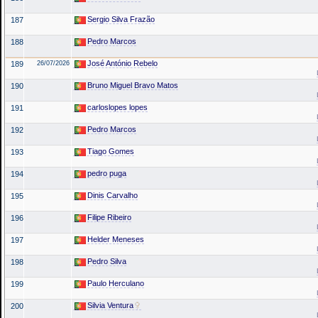
Sergio Silva Frazão
187
Pedro Marcos
188
José António Rebelo
189
26/07/2026
Bruno Miguel Bravo Matos
190
carloslopes lopes
191
Pedro Marcos
192
Tiago Gomes
193
pedro puga
194
Dinis Carvalho
195
Filipe Ribeiro
196
Helder Meneses
197
Pedro Silva
198
Paulo Herculano
199
Silvia Ventura
200