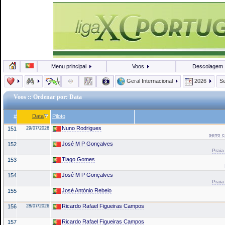
Menu principal
Voos
Descolagem
Geral Internacional
2026
Se
Voos
:: Ordenar por: Data
Data
Piloto
#
Nuno Rodrigues
151
29/07/2026
serro 
José M P Gonçalves
152
Praia
Tiago Gomes
153
José M P Gonçalves
154
Praia
José António Rebelo
155
Ricardo Rafael Figueiras Campos
156
28/07/2026
Ricardo Rafael Figueiras Campos
157