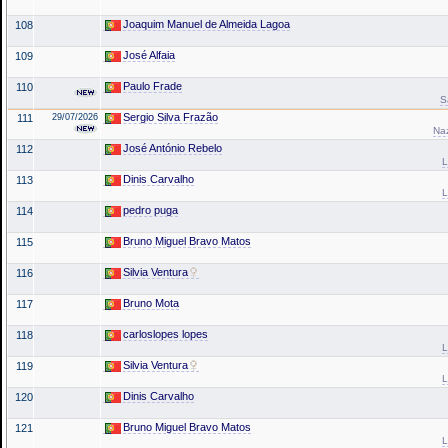
Joaquim Manuel de Almeida Lagoa
108
José Alfaia
109
Paulo Frade
110
S
Sergio Silva Frazão
111
29/07/2026
Na
José António Rebelo
112
L
Dinis Carvalho
113
L
pedro puga
114
Bruno Miguel Bravo Matos
115
Silvia Ventura
116
Bruno Mota
117
carloslopes lopes
118
L
Silvia Ventura
119
L
Dinis Carvalho
120
Bruno Miguel Bravo Matos
121
L