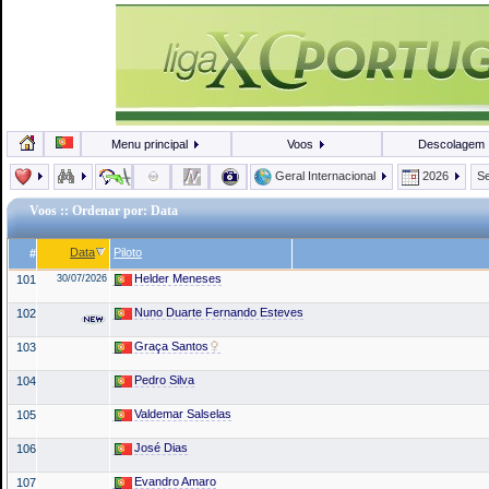
Menu principal
Voos
Descolagem
Geral Internacional
2026
Se
Voos
:: Ordenar por: Data
Data
Piloto
#
Helder Meneses
101
30/07/2026
Nuno Duarte Fernando Esteves
102
Graça Santos
103
Pedro Silva
104
Valdemar Salselas
105
José Dias
106
Evandro Amaro
107