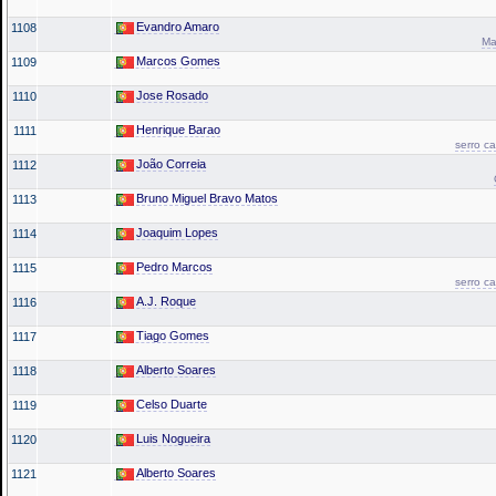
Evandro Amaro
1108
Ma
Marcos Gomes
1109
Jose Rosado
1110
Henrique Barao
1111
serro c
João Correia
1112
Bruno Miguel Bravo Matos
1113
Joaquim Lopes
1114
Pedro Marcos
1115
serro c
A.J. Roque
1116
Tiago Gomes
1117
Alberto Soares
1118
Celso Duarte
1119
Luis Nogueira
1120
Alberto Soares
1121