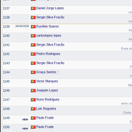
Daniel Jorge Lopes
1137
ca
Sergio Silva Frazão
1138
ca
Eusébio Soares
1139
26/04/2026
Pi
carloslopes lopes
1140
Pi
Sergio Silva Frazão
1141
Praia da
Pedro Rodrigues
1142
Sergio Silva Frazão
1143
P
Graça Santos
1144
V
Victor Marques
1145
Ma
Joaquim Lopes
1146
Nuno Rodrigues
1147
serro c
Luis Nogueira
1148
Costa 
Paulo Frade
1149
S
Paulo Frade
1150
S