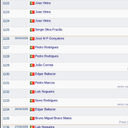
Joao Vieira
1122
Joao Vieira
1123
Joao Vieira
1124
Sergio Silva Frazão
1125
José M P Gonçalves
1126
30/04/2026
Pedro Rodrigues
1127
Pedro Rodrigues
1128
João Correia
1129
Edgar Baltazar
1130
Pedro Marcos
1131
serro c
Luis Nogueira
1132
Nuno Rodrigues
1133
serro c
Edgar Baltazar
1134
28/04/2026
Bruno Miguel Bravo Matos
1135
Praia 
Luis Nogueira
1136
27/04/2026