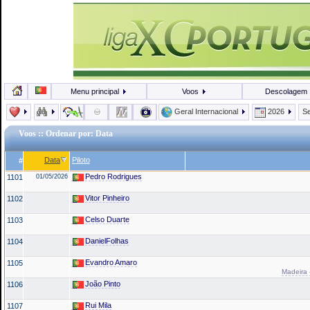
Menu principal
Voos
Descolagem
Geral Internacional
2026
Se
Voos
:: Ordenar por: Data
Data
Piloto
#
Pedro Rodrigues
1101
01/05/2026
Vitor Pinheiro
1102
Celso Duarte
1103
DanielFolhas
1104
Evandro Amaro
1105
Madeira 
João Pinto
1106
Rui Mila
1107