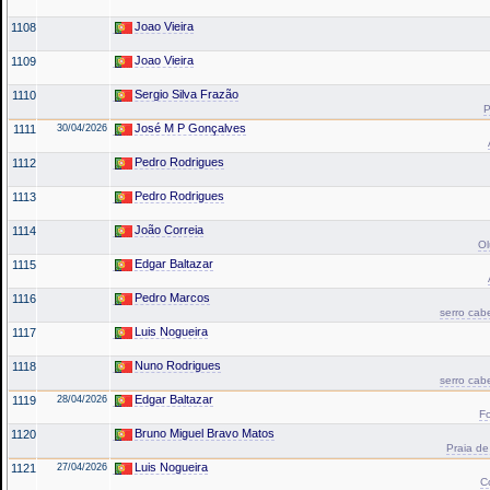
Joao Vieira
1108
Joao Vieira
1109
Sergio Silva Frazão
1110
P
José M P Gonçalves
1111
30/04/2026
Pedro Rodrigues
1112
Pedro Rodrigues
1113
João Correia
1114
Ol
Edgar Baltazar
1115
Pedro Marcos
1116
serro cab
Luis Nogueira
1117
Nuno Rodrigues
1118
serro cab
Edgar Baltazar
1119
28/04/2026
Fo
Bruno Miguel Bravo Matos
1120
Praia de
Luis Nogueira
1121
27/04/2026
C