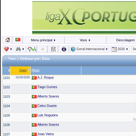
Menu principal
Voos
Descolagem
Geral Internacional
2026
Se
Voos
:: Ordenar por: Data
Data
Piloto
#
A.J. Roque
1101
01/05/2026
Tiago Gomes
1102
Alberto Soares
1103
Celso Duarte
1104
Luis Nogueira
1105
C
Alberto Soares
1106
Joao Vieira
1107