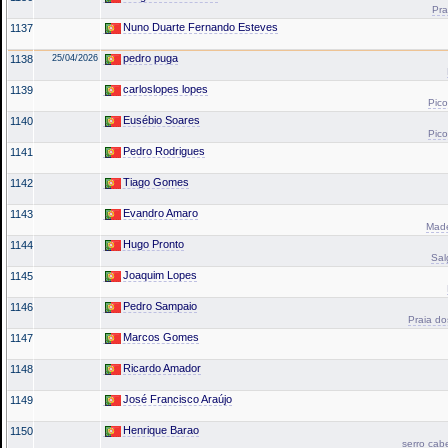
Pra
Nuno Duarte Fernando Esteves
1137
pedro puga
1138
25/04/2026
carloslopes lopes
1139
Pico
Eusébio Soares
1140
Pico
Pedro Rodrigues
1141
Tiago Gomes
1142
Evandro Amaro
1143
Made
Hugo Pronto
1144
Sal
Joaquim Lopes
1145
Pedro Sampaio
1146
Praia do
Marcos Gomes
1147
Ricardo Amador
1148
José Francisco Araújo
1149
Henrique Barao
1150
serro cab