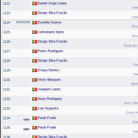
Daniel Jorge Lopes
1122
casa
Sergio Silva Frazão
1123
casa
Eusébio Soares
1124
26/04/2026
Pico
carloslopes lopes
1125
Pico
Sergio Silva Frazão
1126
Praia da L
Pedro Rodrigues
1127
Sergio Silva Frazão
1128
Pra
Graça Santos
1129
Vil
Victor Marques
1130
Made
Joaquim Lopes
1131
Nuno Rodrigues
1132
serro cab
Luis Nogueira
1133
Costa de
Paulo Frade
1134
Sal
Paulo Frade
1135
Sal
Sergio Silva Frazão
1136