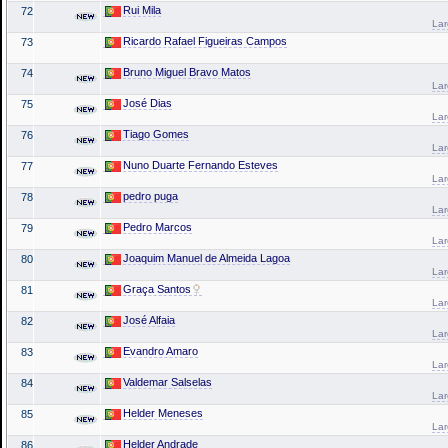
Rui Mila
72
La
Ricardo Rafael Figueiras Campos
73
Bruno Miguel Bravo Matos
74
La
José Dias
75
La
Tiago Gomes
76
La
Nuno Duarte Fernando Esteves
77
La
pedro puga
78
La
Pedro Marcos
79
La
Joaquim Manuel de Almeida Lagoa
80
La
Graça Santos
81
La
José Alfaia
82
La
Evandro Amaro
83
La
Valdemar Salselas
84
La
Helder Meneses
85
La
Helder Andrade
86