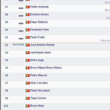
Mond
Helder Andrade
87
Mond
Evandro Amaro
88
La
Edgar Baltazar
89
Fernando Faria
90
Paulo Frade
91
Praia do
José António Rebelo
92
30/07/2026
carloslopes lopes
93
pedro puga
94
Bruno Miguel Bravo Matos
95
Pedro Marcos
96
Dinis Carvalho
97
Paulo Herculano
98
Tiago Gomes
99
Bruno Mota
100