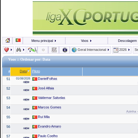
Menu principal
Voos
Descolagem
Geral Internacional
2026
Se
Voos
:: Ordenar por: Data
Data
Piloto
#
DanielFolhas
51
01/08/2026
José Alfaia
52
Valdemar Salselas
53
Marcos Gomes
54
Azinha -
Rui Mila
55
Evandro Amaro
56
Paulo Coelho
57