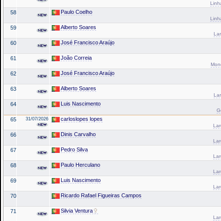
Linh
Paulo Coelho
58
Linh
Alberto Soares
59
Lar
José Francisco Araújo
60
João Correia
61
Mond
José Francisco Araújo
62
Alberto Soares
63
Lar
Luis Nascimento
64
G
carloslopes lopes
65
31/07/2026
La
Dinis Carvalho
66
La
Pedro Silva
67
La
Paulo Herculano
68
La
Luis Nascimento
69
La
Ricardo Rafael Figueiras Campos
70
Silvia Ventura
71
La