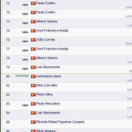
Paulo Coelho
72
Linh
Paulo Coelho
73
Linh
Alberto Soares
74
Lar
José Francisco Araújo
75
João Correia
76
Mond
José Francisco Araújo
77
Alberto Soares
78
Lar
Luis Nascimento
79
G
carloslopes lopes
80
31/07/2026
La
Dinis Carvalho
81
La
Pedro Silva
82
La
Paulo Herculano
83
La
Luis Nascimento
84
La
Ricardo Rafael Figueiras Campos
85
Silvia Ventura
86