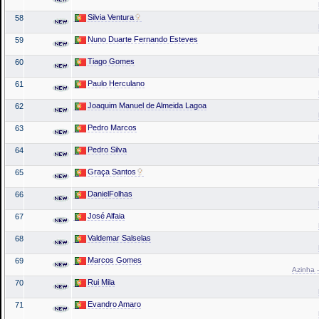
Silvia Ventura
58
Nuno Duarte Fernando Esteves
59
Tiago Gomes
60
Paulo Herculano
61
Joaquim Manuel de Almeida Lagoa
62
Pedro Marcos
63
Pedro Silva
64
Graça Santos
65
DanielFolhas
66
José Alfaia
67
Valdemar Salselas
68
Marcos Gomes
69
Azinha -
Rui Mila
70
Evandro Amaro
71