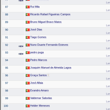
La
Rui Mila
87
La
Ricardo Rafael Figueiras Campos
88
Bruno Miguel Bravo Matos
89
La
José Dias
90
La
Tiago Gomes
91
La
Nuno Duarte Fernando Esteves
92
La
pedro puga
93
La
Pedro Marcos
94
La
Joaquim Manuel de Almeida Lagoa
95
La
Graça Santos
96
La
José Alfaia
97
La
Evandro Amaro
98
La
Valdemar Salselas
99
La
Helder Meneses
100
La