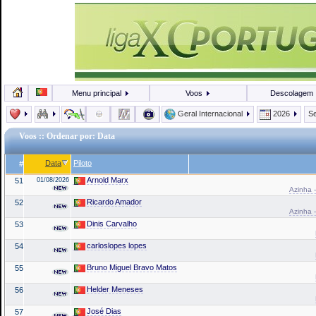
Menu principal
Voos
Descolagem
Geral Internacional
2026
Se
Voos
:: Ordenar por: Data
Data
Piloto
#
Arnold Marx
51
01/08/2026
Azinha -
Ricardo Amador
52
Azinha -
Dinis Carvalho
53
carloslopes lopes
54
Bruno Miguel Bravo Matos
55
Helder Meneses
56
José Dias
57