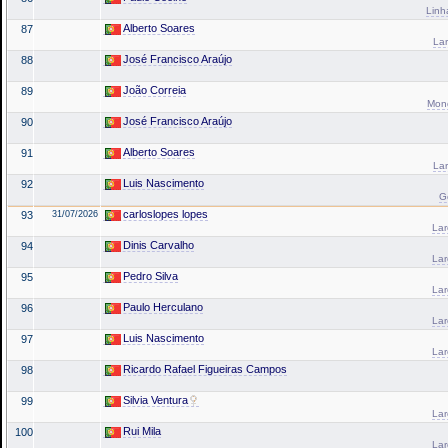
Linh
Alberto Soares
87
Lar
José Francisco Araújo
88
João Correia
89
Mond
José Francisco Araújo
90
Alberto Soares
91
Lar
Luis Nascimento
92
G
carloslopes lopes
93
31/07/2026
La
Dinis Carvalho
94
La
Pedro Silva
95
La
Paulo Herculano
96
La
Luis Nascimento
97
La
Ricardo Rafael Figueiras Campos
98
Silvia Ventura
99
La
Rui Mila
100
La