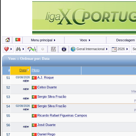
Menu principal
Voos
Descolagem
Geral Internacional
2026
Se
Voos
:: Ordenar por: Data
Data
Piloto
#
A.J. Roque
51
03/08/2026
Celso Duarte
52
Vil
Sergio Silva Frazão
53
P
Sergio Silva Frazão
54
02/08/2026
P
Ricardo Rafael Figueiras Campos
55
José Duarte
56
Daniel Rego
57