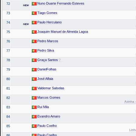
Nuno Duarte Fernando Esteves
72
Tiago Gomes
73
Paulo Herculano
74
Joaquim Manuel de Almeida Lagoa
75
Pedro Marcos
76
Pedro Silva
77
Graça Santos
78
DanielFolhas
79
José Alfaia
80
Valdemar Salselas
81
Marcos Gomes
82
Azinha -
Rui Mila
83
Evandro Amaro
84
Paulo Coelho
85
Linh
Paulo Coelho
86