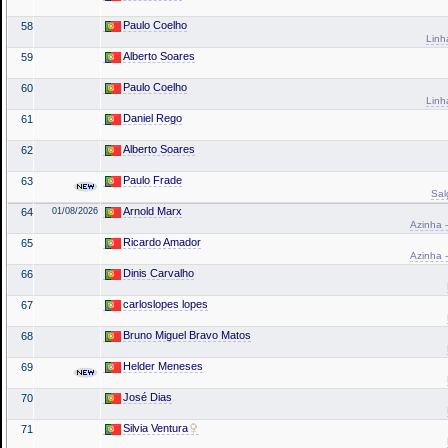
Paulo Coelho
58
Linh
Alberto Soares
59
Paulo Coelho
60
Linh
Daniel Rego
61
Alberto Soares
62
Paulo Frade
63
Sal
Arnold Marx
64
01/08/2026
Azinha -
Ricardo Amador
65
Azinha -
Dinis Carvalho
66
carloslopes lopes
67
Bruno Miguel Bravo Matos
68
Helder Meneses
69
José Dias
70
Silvia Ventura
71