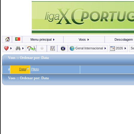
Menu principal
Voos
Descolagem
Geral Internacional
2026
Se
Voos
:: Ordenar por: Data
Data
Piloto
#
Voos
:: Ordenar por: Data