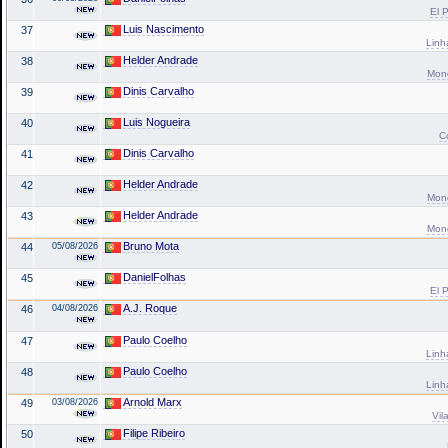
El P
Luis Nascimento
37
Linh
Helder Andrade
38
Mond
Dinis Carvalho
39
Luis Nogueira
40
C
Dinis Carvalho
41
Helder Andrade
42
Mond
Helder Andrade
43
Mond
Bruno Mota
44
05/08/2026
DanielFolhas
45
El P
A.J. Roque
46
04/08/2026
Paulo Coelho
47
Linh
Paulo Coelho
48
Linh
Arnold Marx
49
03/08/2026
Vil
Filipe Ribeiro
50