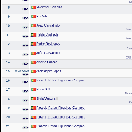
Kr
Valdemar Salselas
8
Rui Mila
9
João Carvalhido
10
Mond
Helder Andrade
11
Mond
Pedro Rodrigues
12
Prai
João Carvalhido
13
Mond
Alberto Soares
14
carloslopes lopes
15
08/08/2026
Ricardo Rafael Figueiras Campos
16
Nuno S S
17
Naza
Silvia Ventura
18
Kr
Ricardo Rafael Figueiras Campos
19
Ricardo Rafael Figueiras Campos
20
Ricardo Rafael Figueiras Campos
21