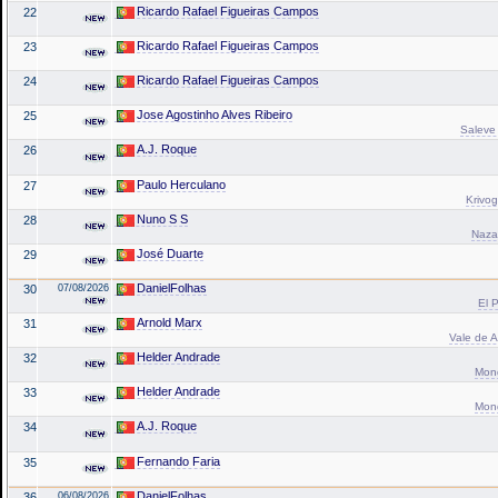
Ricardo Rafael Figueiras Campos
22
Ricardo Rafael Figueiras Campos
23
Ricardo Rafael Figueiras Campos
24
Jose Agostinho Alves Ribeiro
25
Saleve 
A.J. Roque
26
Paulo Herculano
27
Krivog
Nuno S S
28
Naza
José Duarte
29
DanielFolhas
30
07/08/2026
El P
Arnold Marx
31
Vale de A
Helder Andrade
32
Mond
Helder Andrade
33
Mond
A.J. Roque
34
Fernando Faria
35
DanielFolhas
36
06/08/2026