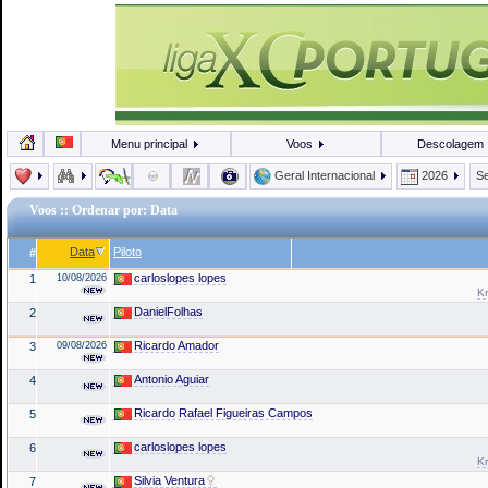
Menu principal
Voos
Descolagem
Geral Internacional
2026
Se
Voos
:: Ordenar por: Data
Data
Piloto
#
carloslopes lopes
1
10/08/2026
Kr
DanielFolhas
2
Ricardo Amador
3
09/08/2026
Antonio Aguiar
4
Ricardo Rafael Figueiras Campos
5
carloslopes lopes
6
Kr
Silvia Ventura
7