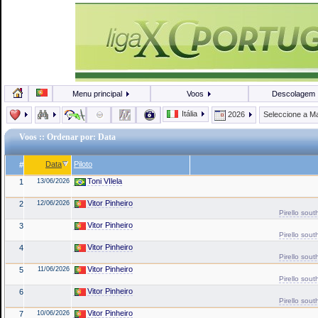
Menu principal
Voos
Descolagem
Itália
2026
Seleccione a M
Voos
:: Ordenar por: Data
Data
Piloto
#
Toni VIlela
1
13/06/2026
Vitor Pinheiro
2
12/06/2026
Pirello sout
Vitor Pinheiro
3
Pirello sout
Vitor Pinheiro
4
Pirello sout
Vitor Pinheiro
5
11/06/2026
Pirello sout
Vitor Pinheiro
6
Pirello sout
Vitor Pinheiro
7
10/06/2026