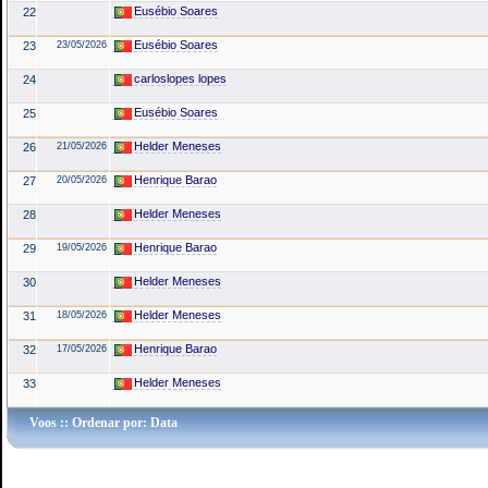
Eusébio Soares
22
Eusébio Soares
23
23/05/2026
carloslopes lopes
24
Eusébio Soares
25
Helder Meneses
26
21/05/2026
Henrique Barao
27
20/05/2026
Helder Meneses
28
Henrique Barao
29
19/05/2026
Helder Meneses
30
Helder Meneses
31
18/05/2026
Henrique Barao
32
17/05/2026
Helder Meneses
33
Voos
:: Ordenar por: Data