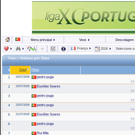
Menu principal
Voos
Descolagem
França
2026
Seleccione 
Voos
:: Ordenar por: Data
Data
Piloto
#
pedro puga
1
24/07/2026
Le
Eusébio Soares
2
23/07/2026
Le
pedro puga
3
Le
pedro puga
4
22/07/2026
Le
Eusébio Soares
5
21/07/2026
Le
pedro puga
6
Le
Rui Mila
7