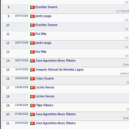
Le
Eusébio Soares
8
Le Grand
pedro puga
9
20/07/2026
Le
Eusébio Soares
10
Le
Rui Mila
11
Le
pedro puga
12
19/07/2026
Le
Rui Mila
13
Le
Jose Agostinho Alves Ribeiro
14
18/07/2026
Sale
Joaquim Manuel de Almeida Lagoa
15
11/07/2026
volmer
Celso Duarte
16
18/06/2026
C
Licínio Neves
17
14/06/2026
Licínio Neves
18
Filipe Ribeiro
19
13/06/2026
V
Jose Agostinho Alves Ribeiro
20
07/06/2026
Sale
Jose Agostinho Alves Ribeiro
21
25/05/2026